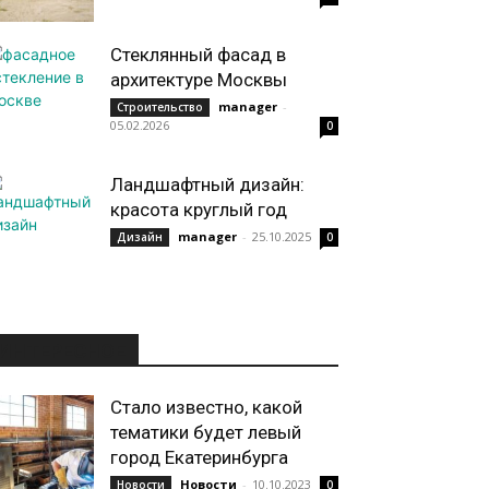
Стеклянный фасад в
архитектуре Москвы
manager
-
Строительство
05.02.2026
0
Ландшафтный дизайн:
красота круглый год
manager
-
25.10.2025
Дизайн
0
ИНТЕРЕСНОЕ
Стало известно, какой
тематики будет левый
город Екатеринбурга
Новости
-
10.10.2023
Новости
0