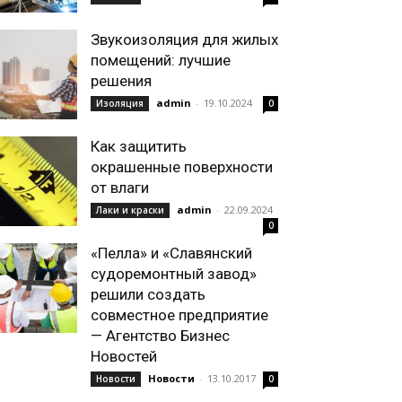
Звукоизоляция для жилых
помещений: лучшие
решения
admin
-
19.10.2024
Изоляция
0
Как защитить
окрашенные поверхности
от влаги
admin
-
22.09.2024
Лаки и краски
0
«Пелла» и «Славянский
судоремонтный завод»
решили создать
совместное предприятие
— Агентство Бизнес
Новостей
Новости
-
13.10.2017
Новости
0