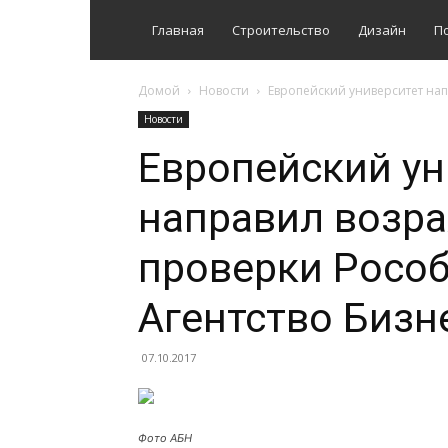
Главная
Строительство
Дизайн
П
Домой
Новости
Европейский университет на
Новости
Европейский ун
направил возра
проверки Росо
Агентство Бизн
07.10.2017
Фото АБН