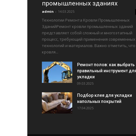
промышленных зданиях
admin
-
14.03.2025
Технологии Ремонта Кровли Промышленных
ЗданийРемонт кровли промышленных зданий
представляет собой сложный и многоэтапный
процесс, требующий применения современных
технологий и материалов. Важно отметить, что
кровля...
Ремонт полов: как выбрать
правильный инструмент дл
укладки
09.03.2025
Подбор клея для укладки
напольных покрытий
17.04.2025