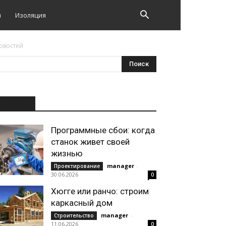
и
Изоляция
овостей
НОВОЕ
Программные сбои: когда
станок живет своей
жизнью
manager
-
Проектирование
30.06.2026
0
Хюгге или ранчо: строим
каркасный дом
manager
-
Строительство
11.06.2026
0