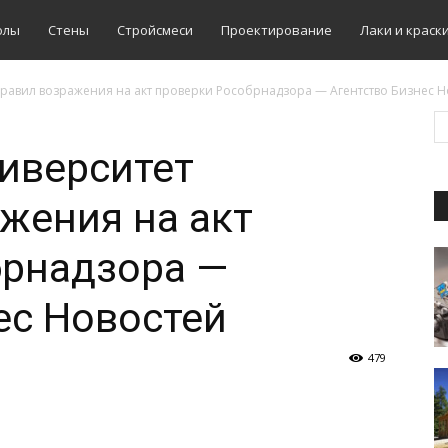
олы
Стены
Стройсмеси
Проектирование
Лаки и краск
правил возражения на акт проверки Рособрнадзора — Агентство Бизнес Н
иверситет
жения на акт
брнадзора —
ес Новостей
479