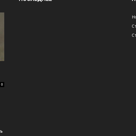
Н
С
С
0
ть