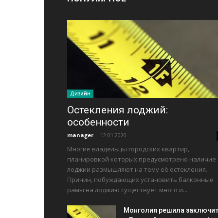
Дизайн
Остекления лоджий:
особенности
manager
-
12.01.2020
Многие владельцы городских квартир,
планировкой которых предусмотрено наличие
лоджии размышляют на тему её остекления.
Причин, побуждающих установить балконные
рамы на лоджию существует много и...
Монголия решила заключи