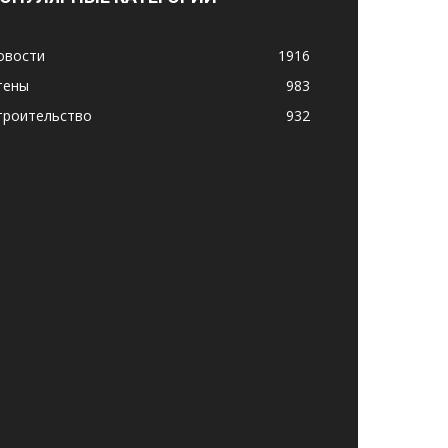
овости
1916
тены
983
троительство
932