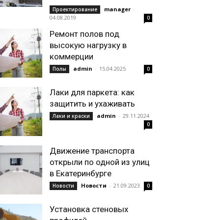
manager
-
Проектирование
04.08.2019
0
Ремонт полов под
высокую нагрузку в
коммерции
admin
-
15.04.2025
Полы
0
Лаки для паркета: как
защитить и ухаживать
admin
-
29.11.2024
Лаки и краски
0
Движение транспорта
открыли по одной из улиц
в Екатеринбурге
Новости
-
21.09.2023
Новости
0
Установка стеновых