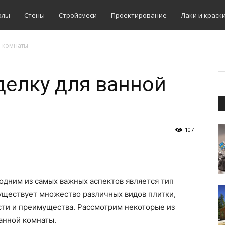
олы
Стены
Стройсмеси
Проектирование
Лаки и краск
й комнаты
делку для ванной
107
одним из самых важных аспектов является тип
Существует множество различных видов плитки,
сти и преимущества. Рассмотрим некоторые из
анной комнаты.