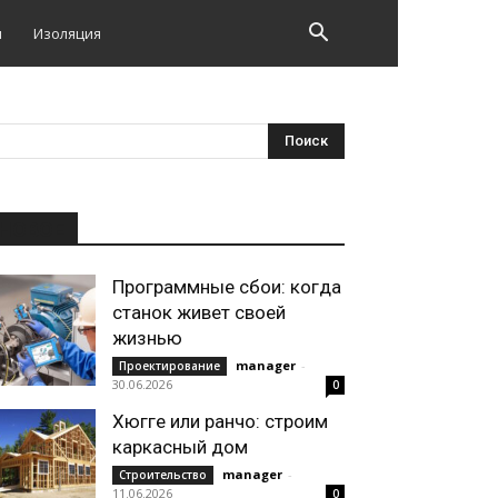
и
Изоляция
НОВОЕ
Программные сбои: когда
станок живет своей
жизнью
manager
-
Проектирование
30.06.2026
0
Хюгге или ранчо: строим
каркасный дом
manager
-
Строительство
11.06.2026
0