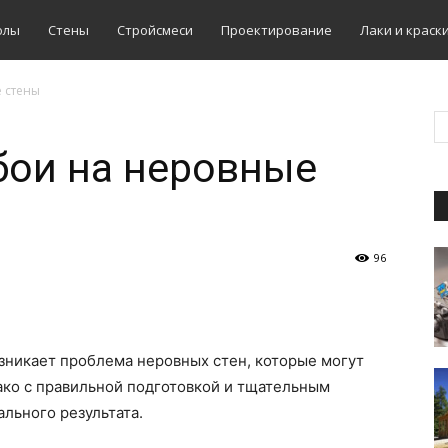
олы
Стены
Стройсмеси
Проектирование
Лаки и краск
е стены
бои на неровные
96
зникает проблема неровных стен, которые могут
ако с правильной подготовкой и тщательным
льного результата.