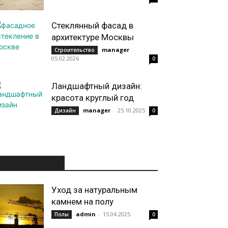
Стеклянный фасад в
архитектуре Москвы
manager
-
Строительство
05.02.2026
0
Ландшафтный дизайн:
красота круглый год
manager
-
25.10.2025
Дизайн
0
ИНТЕРЕСНОЕ
Уход за натуральным
камнем на полу
admin
-
15.04.2025
Полы
0