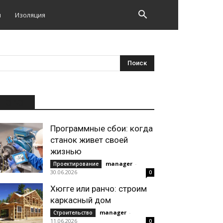
и
Изоляция
НОВОЕ
Программные сбои: когда
станок живет своей
жизнью
manager
-
Проектирование
30.06.2026
0
Хюгге или ранчо: строим
каркасный дом
manager
-
Строительство
11.06.2026
0