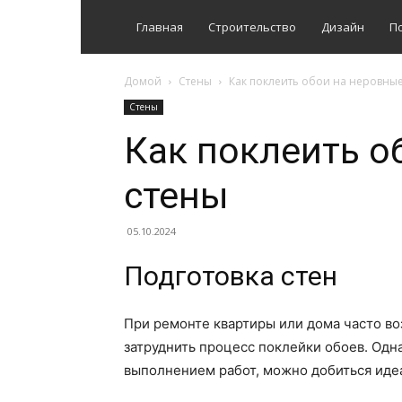
Главная
Строительство
Дизайн
П
Домой
Стены
Как поклеить обои на неровны
Стены
Как поклеить о
стены
05.10.2024
Подготовка стен
При ремонте квартиры или дома часто во
затруднить процесс поклейки обоев. Одн
выполнением работ, можно добиться идеа