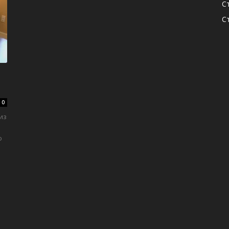
С
С
0
из
ю
ь