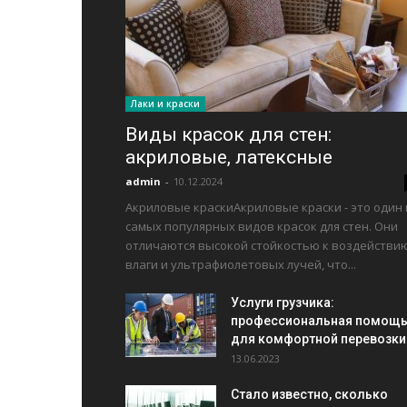
Лаки и краски
Виды красок для стен:
акриловые, латексные
admin
-
10.12.2024
Акриловые краскиАкриловые краски - это один 
самых популярных видов красок для стен. Они
отличаются высокой стойкостью к воздействи
влаги и ультрафиолетовых лучей, что...
Услуги грузчика:
профессиональная помощ
для комфортной перевозки
13.06.2023
Стало известно, сколько