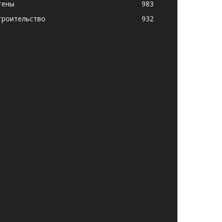
тены
983
троительство
932