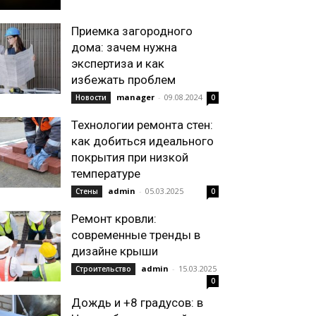
Приемка загородного
дома: зачем нужна
экспертиза и как
избежать проблем
manager
-
09.08.2024
Новости
0
Технологии ремонта стен:
как добиться идеального
покрытия при низкой
температуре
admin
-
05.03.2025
Стены
0
Ремонт кровли:
современные тренды в
дизайне крыши
admin
-
15.03.2025
Строительство
0
Дождь и +8 градусов: в