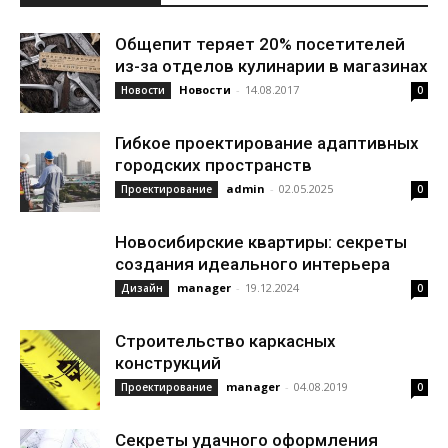
Общепит теряет 20% посетителей
из-за отделов кулинарии в магазинах
Новости
-
14.08.2017
Новости
0
Гибкое проектирование адаптивных
городских пространств
admin
-
02.05.2025
Проектирование
0
Новосибирские квартиры: секреты
создания идеального интерьера
manager
-
19.12.2024
Дизайн
0
Строительство каркасных
конструкций
manager
-
04.08.2019
Проектирование
0
Секреты удачного оформления