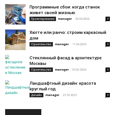
Программные сбои: когда станок
живет своей жизнью
manager
-
30.06.2026
Проектирование
0
Хюгге или ранчо: строим каркасный
дом
manager
-
11.06.2026
Строительство
0
Стеклянный фасад в архитектуре
Москвы
manager
-
05.02.2026
Строительство
0
Ландшафтный дизайн: красота
круглый год
manager
-
25.10.2025
Дизайн
0
ИНТЕРЕСНОЕ