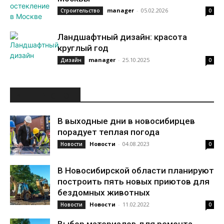
manager
-
05.02.2026
Строительство
0
Ландшафтный дизайн: красота
круглый год
manager
-
25.10.2025
Дизайн
0
ИНТЕРЕСНОЕ
В выходные дни в новосибирцев
порадует теплая погода
Новости
-
04.08.2023
Новости
0
В Новосибирской области планируют
построить пять новых приютов для
бездомных животных
Новости
-
11.02.2022
Новости
0