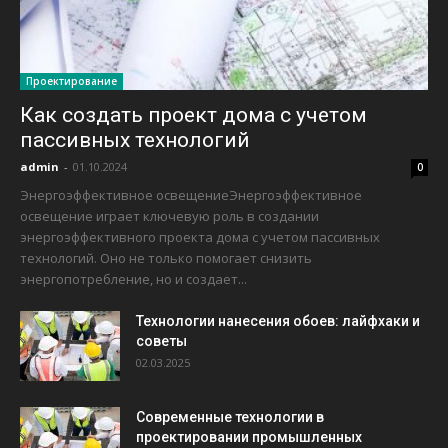
Проектирование
Как создать проект дома с учетом
пассивных технологий
admin
-
01.10.2024
0
Энергоэффективное освещениеЭнергоэффективное
освещение играет ключевую роль в создании
энергоэффективного проекта дома с учетом пассивных
технологий. Оно не только помогает снизить
энергопотребление, но и создает...
Технологии нанесения обоев: лайфхаки и
советы
02.03.2025
Современные технологии в
проектировании промышленных