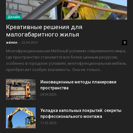
Дизайн
Креативные решения для
малогабаритного жилья
admin
-
22.04.2025
0
Многофункциональная МебельВ условиях современного мира,
где пространство становится все более ценным ресурсом,
особенно в городских условиях, многофункциональная мебель
приобретает особую значимость. Она не только...
Инновационные методы планировки
пространства
24.04.2025
Укладка напольных покрытий: секреты
профессионального монтажа
11.03.2025