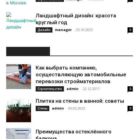
Ландшафтный дизайн: красота
круглый год
manager
-
25.10.2025
Дизайн
0
ИНТЕРЕСНОЕ
Как выбрать компанию,
осуществляющую автомобильные
перевозки стройматериалов
admin
-
22.12.2017
Строительство
0
Плитка на стены в ванной: советы
admin
-
06.02.2025
Стены
0
Преимущества остеклённого
балкона