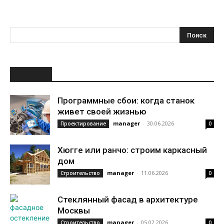
НОВОЕ
Программные сбои: когда станок
живет своей жизнью
manager
-
30.06.2026
Проектирование
0
Хюгге или ранчо: строим каркасный
дом
manager
-
11.06.2026
Строительство
0
Стеклянный фасад в архитектуре
Москвы
manager
-
05.02.2026
Строительство
0