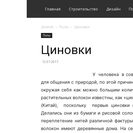
Главная
Строительство
Дизайн
П
Домой
Полы
Циновки
Полы
Циновки
12.07.2017
У человека в со
для общения с природой, по этой причи
окружая себя как можно большим коли
растительных волокон известны, как «ци
(Китай), поскольку первые циновки п
Делались они из бумаги и рисовой сол
переплетение нитей различной фактуры
волокон имеют деревянные дома. На се