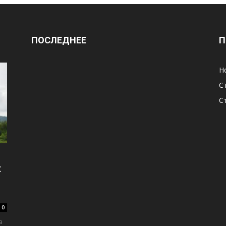
ПОСЛЕДНЕЕ
П
Н
С
С
х
0
а