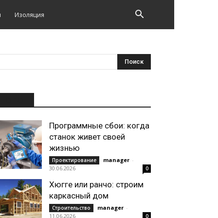
и
Изоляция
НОВОЕ
Программные сбои: когда
станок живет своей
жизнью
manager
-
Проектирование
30.06.2026
0
Хюгге или ранчо: строим
каркасный дом
manager
-
Строительство
11.06.2026
0