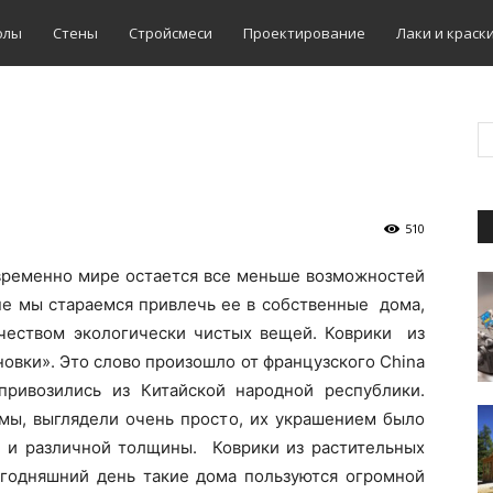
олы
Стены
Стройсмеси
Проектирование
Лаки и краск
510
временно мире остается все меньше возможностей
не мы стараемся привлечь ее в собственные дома,
чеством экологически чистых вещей. Коврики из
новки». Это слово произошло от французского China
ривозились из Китайской народной республики.
омы, выглядели очень просто, их украшением было
 и различной толщины. Коврики из растительных
годняшний день такие дома пользуются огромной