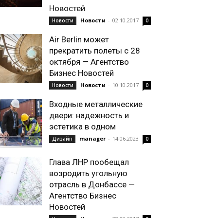
Новостей
Новости
-
02.10.2017
Новости
0
Air Berlin может
прекратить полеты с 28
октября — Агентство
Бизнес Новостей
Новости
-
10.10.2017
Новости
0
Входные металлические
двери: надежность и
эстетика в одном
manager
-
14.06.2023
Дизайн
0
Глава ЛНР пообещал
возродить угольную
отрасль в Донбассе —
Агентство Бизнес
Новостей