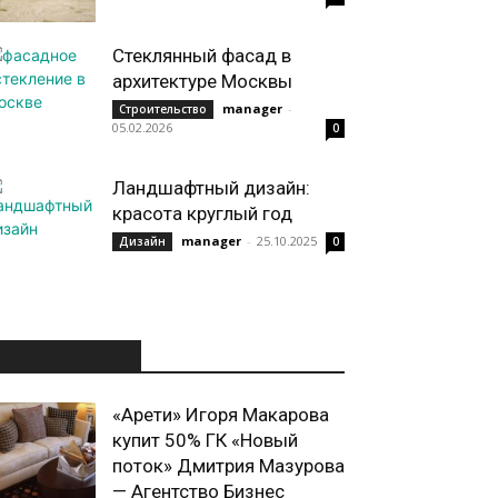
Стеклянный фасад в
архитектуре Москвы
manager
-
Строительство
05.02.2026
0
Ландшафтный дизайн:
красота круглый год
manager
-
25.10.2025
Дизайн
0
ИНТЕРЕСНОЕ
«Арети» Игоря Макарова
купит 50% ГК «Новый
поток» Дмитрия Мазурова
— Агентство Бизнес