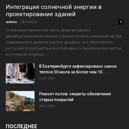
Интеграция солнечной энергии в
проектирование зданий
admin
-
28.04.2025
0
Солнечные панели как часть архитектурного
дизайнаСолнечные панели становятся неотъемлемой частью
современного архитектурного дизайна, что обусловлено
растущей потребностью в устойчивых и экологически чистых
источниках энергии....
В Екатеринбурге зафиксировано самое
теплое 30 июля за более чем 10...
31.07.2023
Ремонт полов: секреты обновления
старых покрытий
09.03.2025
ПОСЛЕДНЕЕ