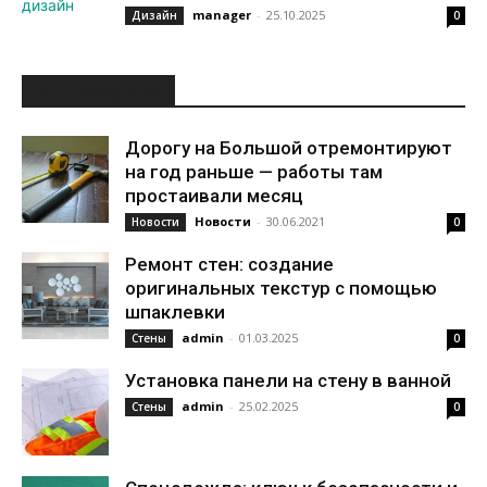
manager
-
25.10.2025
Дизайн
0
ИНТЕРЕСНОЕ
Дорогу на Большой отремонтируют
на год раньше — работы там
простаивали месяц
Новости
-
30.06.2021
Новости
0
Ремонт стен: создание
оригинальных текстур с помощью
шпаклевки
admin
-
01.03.2025
Стены
0
Установка панели на стену в ванной
admin
-
25.02.2025
Стены
0