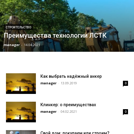
СТРОИТЕЛЬСТВО
Преимущества технологии ЛСТК
manager
-
14.04.2021
Как выбрать надёжный анкер
manager
-
13.09.2019
0
Клинкер: о преимуществах
manager
-
04.02.2021
0
Свой дом: покупаем или строим?