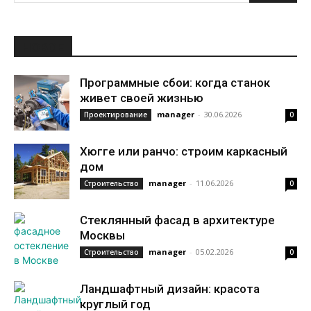
НОВОЕ
Программные сбои: когда станок
живет своей жизнью
manager
-
30.06.2026
Проектирование
0
Хюгге или ранчо: строим каркасный
дом
manager
-
11.06.2026
Строительство
0
Стеклянный фасад в архитектуре
Москвы
manager
-
05.02.2026
Строительство
0
Ландшафтный дизайн: красота
круглый год