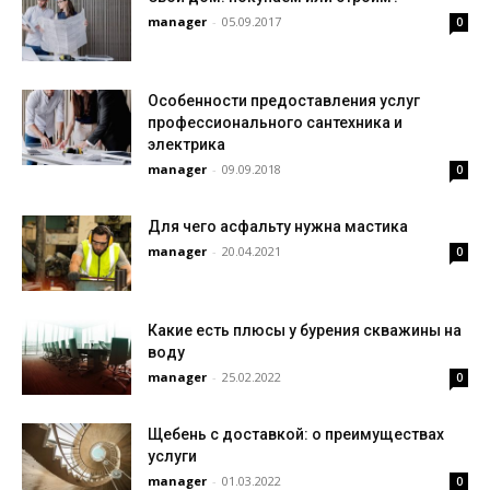
manager
-
05.09.2017
0
Особенности предоставления услуг
профессионального сантехника и
электрика
manager
-
09.09.2018
0
Для чего асфальту нужна мастика
manager
-
20.04.2021
0
Какие есть плюсы у бурения скважины на
воду
manager
-
25.02.2022
0
Щебень с доставкой: о преимуществах
услуги
manager
-
01.03.2022
0