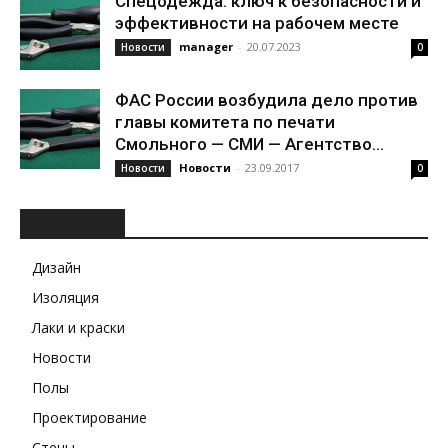
Спецодежда: ключ к безопасности и
эффективности на рабочем месте
manager
-
20.07.2023
Новости
0
ФАС России возбудила дело против
главы комитета по печати
Смольного — СМИ — Агентство...
Новости
-
23.09.2017
Новости
0
РУБРИКИ
Дизайн
Изоляция
Лаки и краски
Новости
Полы
Проектирование
Стены