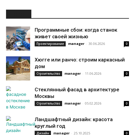
НОВОЕ
Программные сбои: когда станок
живет своей жизнью
manager
-
30.06.2026
Проектирование
0
Хюгге или ранчо: строим каркасный
дом
manager
-
11.06.2026
Строительство
0
Стеклянный фасад в архитектуре
Москвы
manager
-
05.02.2026
Строительство
0
Ландшафтный дизайн: красота
круглый год
manager
-
25.10.2025
Дизайн
0