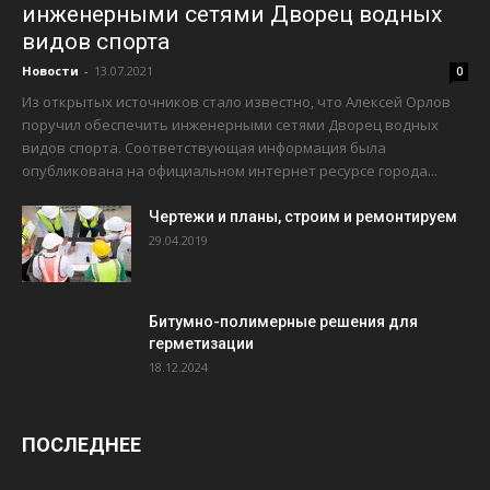
инженерными сетями Дворец водных
видов спорта
Новости
-
13.07.2021
0
Из открытых источников стало известно, что Алексей Орлов
поручил обеспечить инженерными сетями Дворец водных
видов спорта. Соответствующая информация была
опубликована на официальном интернет ресурсе города...
Чертежи и планы, строим и ремонтируем
29.04.2019
Битумно-полимерные решения для
герметизации
18.12.2024
ПОСЛЕДНЕЕ