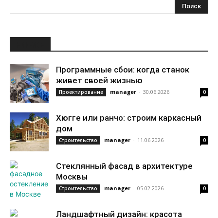
НОВОЕ
Программные сбои: когда станок
живет своей жизнью
manager
-
30.06.2026
Проектирование
0
Хюгге или ранчо: строим каркасный
дом
manager
-
11.06.2026
Строительство
0
Стеклянный фасад в архитектуре
Москвы
manager
-
05.02.2026
Строительство
0
Ландшафтный дизайн: красота