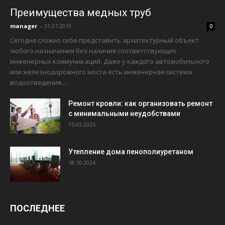
Преимущества медных труб
manager
-
31.07.2019
0
Сегодня сложно себе представить архитектурный объект
любого назначения без наличия соответствующих
инженерных коммуникаций. Даже у каждого автомобильного
или железнодорожного моста есть инженерная система
водоотведения....
Ремонт кровли: как организовать ремонт
с минимальными неудобствами
15.03.2025
Утепление дома пенополиуретаном
18.10.2024
ПОСЛЕДНЕЕ