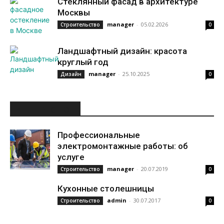
Стеклянный фасад в архитектуре
Москвы
manager
-
05.02.2026
Строительство
0
Ландшафтный дизайн: красота
круглый год
manager
-
25.10.2025
Дизайн
0
ИНТЕРЕСНОЕ
Профессиональные
электромонтажные работы: об
услуге
manager
-
20.07.2019
Строительство
0
Кухонные столешницы
admin
-
30.07.2017
Строительство
0