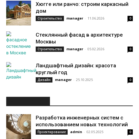
Хюгге или ранчо: строим каркасный
дом
manager
-
11.06.2026
Строительство
0
Стеклянный фасад в архитектуре
Москвы
manager
-
05.02.2026
Строительство
0
Ландшафтный дизайн: красота
круглый год
manager
-
25.10.2025
Дизайн
0
ИНТЕРЕСНОЕ
Разработка инженерных систем с
использованием новых технологий
admin
-
02.05.2025
Проектирование
0