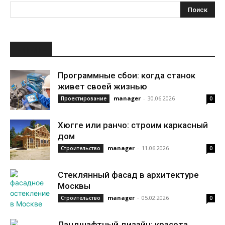
НОВОЕ
Программные сбои: когда станок
живет своей жизнью
manager
-
30.06.2026
Проектирование
0
Хюгге или ранчо: строим каркасный
дом
manager
-
11.06.2026
Строительство
0
Стеклянный фасад в архитектуре
Москвы
manager
-
05.02.2026
Строительство
0
Ландшафтный дизайн: красота