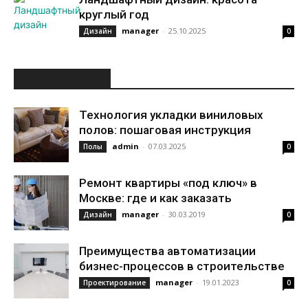
круглый год
manager
-
25.10.2025
Дизайн
0
ИНТЕРЕСНОЕ
Технология укладки виниловых
полов: пошаговая инструкция
admin
-
07.03.2025
Полы
0
Ремонт квартиры «под ключ» в
Москве: где и как заказать
manager
-
30.03.2019
Дизайн
0
Преимущества автоматизации
бизнес-процессов в строительстве
manager
-
19.01.2023
Проектирование
0