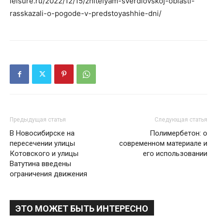
leisure.ru/2022/12/15/zhitelyam-sverdlovskoj-oblasti-
rasskazali-o-pogode-v-predstoyashhie-dni/
Предыдущая статья
Следующая статья
В Новосибирске на
Полимербетон: о
пересечении улицы
современном материале и
Котовского и улицы
его использовании
Ватутина введены
ограничения движения
ЭТО МОЖЕТ БЫТЬ ИНТЕРЕСНО