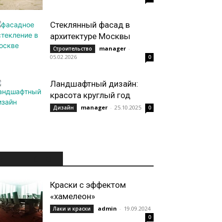
Стеклянный фасад в
архитектуре Москвы
manager
-
Строительство
05.02.2026
0
Ландшафтный дизайн:
красота круглый год
manager
-
25.10.2025
Дизайн
0
ИНТЕРЕСНОЕ
Краски с эффектом
«хамелеон»
admin
-
19.09.2024
Лаки и краски
0