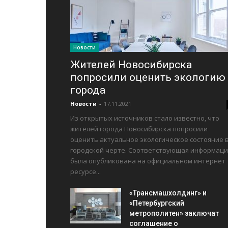
Новости
Жителей Новосибирска
попросили оценить экологию
города
Новости
-
17.11.2021
Из открытых источников стало известно, что
жителей города Новосибирска попросили
оценить актуальное экологическое состояние 
городской черте. Соответствующая информаци
была опубликована на официальном интернет
ресурсе...
«Трансмашхолдинг» и
«Петербургский
метрополитен» заключат
соглашение о