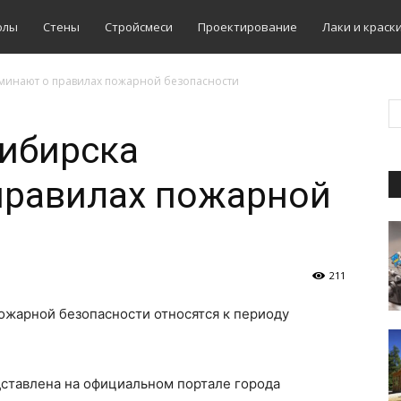
олы
Стены
Стройсмеси
Проектирование
Лаки и краск
минают о правилах пожарной безопасности
ибирска
правилах пожарной
211
ожарной безопасности относятся к периоду
ставлена на официальном портале города