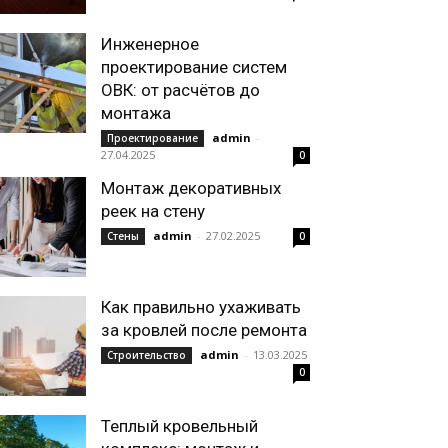
Инженерное
проектирование систем
ОВК: от расчётов до
монтажа
admin
-
Проектирование
27.04.2025
0
Монтаж декоративных
реек на стену
admin
-
27.02.2025
Стены
0
Как правильно ухаживать
за кровлей после ремонта
admin
-
13.03.2025
Строительство
0
Теплый кровельный