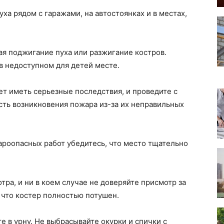
ха рядом с гаражами, на автостоянках и в местах,
ая поджигание пуха или разжигание костров.
 в недоступном для детей месте.
ет иметь серьезные последствия, и проведите с
сть возникновения пожара из-за их неправильных
ароопасных работ убедитесь, что место тщательно
тра, и ни в коем случае не доверяйте присмотр за
 что костер полностью потушен.
е в урну. Не выбрасывайте окурки и спички с