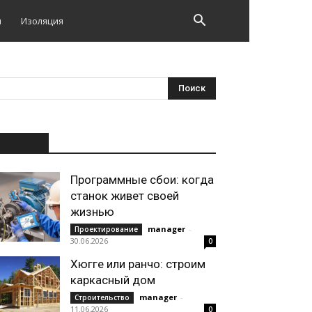
и
Изоляция
НОВОЕ
Программные сбои: когда
станок живет своей
жизнью
manager
-
Проектирование
30.06.2026
0
Хюгге или ранчо: строим
каркасный дом
manager
-
Строительство
11.06.2026
0