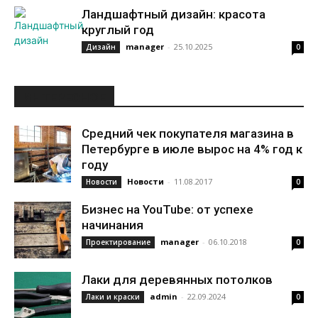
Ландшафтный дизайн: красота
круглый год
manager
-
25.10.2025
Дизайн
0
ИНТЕРЕСНОЕ
Средний чек покупателя магазина в
Петербурге в июле вырос на 4% год к
году
Новости
-
11.08.2017
Новости
0
Бизнес на YouTube: от успехе
начинания
manager
-
06.10.2018
Проектирование
0
Лаки для деревянных потолков
admin
-
22.09.2024
Лаки и краски
0