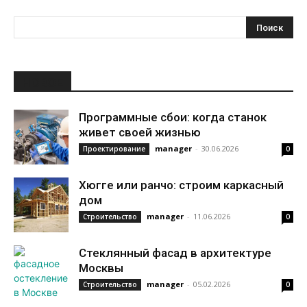
НОВОЕ
Программные сбои: когда станок
живет своей жизнью
manager
-
30.06.2026
Проектирование
0
Хюгге или ранчо: строим каркасный
дом
manager
-
11.06.2026
Строительство
0
Стеклянный фасад в архитектуре
Москвы
manager
-
05.02.2026
Строительство
0