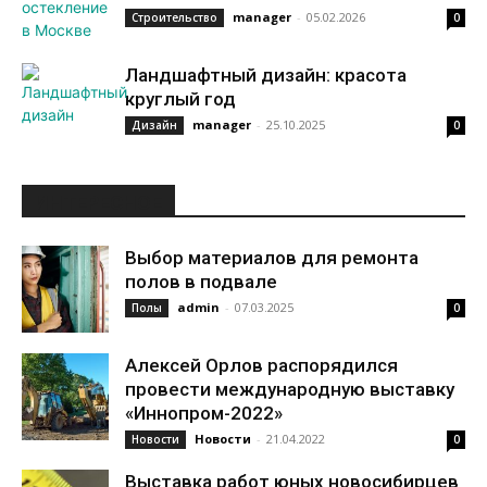
manager
-
05.02.2026
Строительство
0
Ландшафтный дизайн: красота
круглый год
manager
-
25.10.2025
Дизайн
0
ИНТЕРЕСНОЕ
Выбор материалов для ремонта
полов в подвале
admin
-
07.03.2025
Полы
0
Алексей Орлов распорядился
провести международную выставку
«Иннопром-2022»
Новости
-
21.04.2022
Новости
0
Выставка работ юных новосибирцев