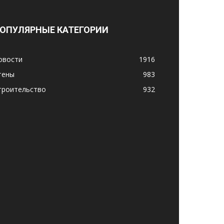
ОПУЛЯРНЫЕ КАТЕГОРИИ
овости
1916
тены
983
троительство
932