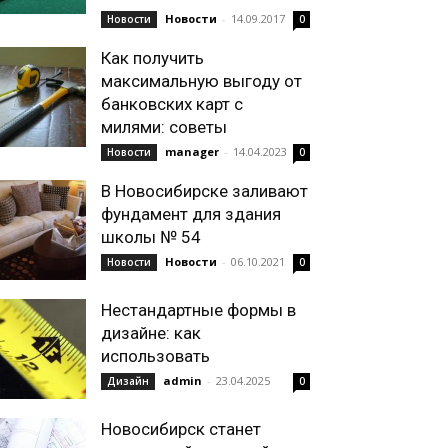
Новости
-
14.09.2017
Новости
0
Как получить
максимальную выгоду от
банковских карт с
милями: советы
manager
-
14.04.2023
Новости
0
В Новосибирске заливают
фундамент для здания
школы № 54
Новости
-
06.10.2021
Новости
0
Нестандартные формы в
дизайне: как
использовать
admin
-
23.04.2025
Дизайн
0
Новосибирск станет