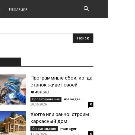
и
Изоляция
НОВОЕ
Программные сбои: когда
станок живет своей
жизнью
manager
-
Проектирование
30.06.2026
0
Хюгге или ранчо: строим
каркасный дом
manager
-
Строительство
11.06.2026
0