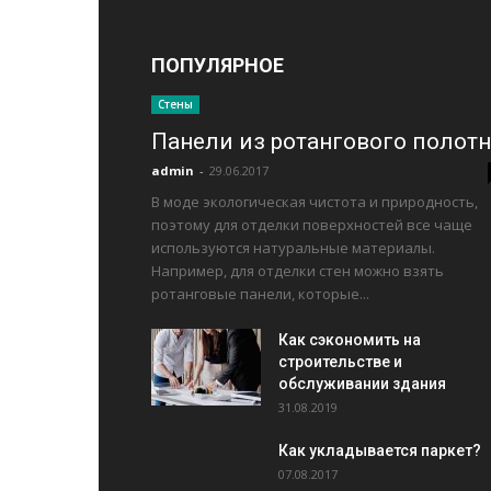
ПОПУЛЯРНОЕ
Стены
Панели из ротангового полотн
admin
-
29.06.2017
В моде экологическая чистота и природность,
поэтому для отделки поверхностей все чаще
используются натуральные материалы.
Например, для отделки стен можно взять
ротанговые панели, которые...
Как сэкономить на
строительстве и
обслуживании здания
31.08.2019
Как укладывается паркет?
07.08.2017