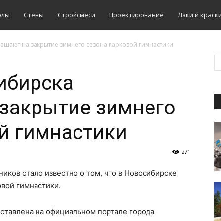
олы
Стены
Стройсмеси
Проектирование
Лаки и краск
ашают на закрытие зимнего сезона парковой гимнастики
ибирска
 закрытие зимнего
й гимнастики
271
иков стало известно о том, что в Новосибирске
овой гимнастики.
ставлена на официальном портале города