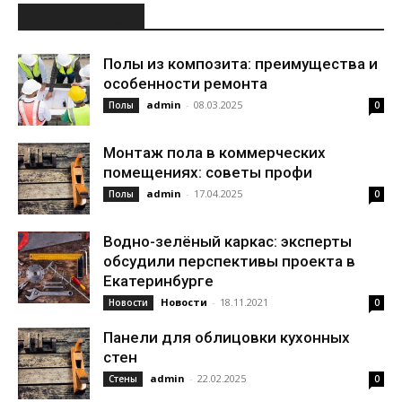
ИНТЕРЕСНОЕ
Полы из композита: преимущества и
особенности ремонта
admin
-
08.03.2025
Полы
0
Монтаж пола в коммерческих
помещениях: советы профи
admin
-
17.04.2025
Полы
0
Водно-зелёный каркас: эксперты
обсудили перспективы проекта в
Екатеринбурге
Новости
-
18.11.2021
Новости
0
Панели для облицовки кухонных
стен
admin
-
22.02.2025
Стены
0