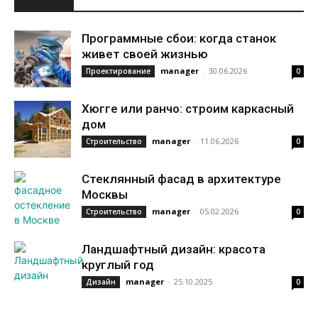
НОВОЕ
Программные сбои: когда станок
живет своей жизнью
manager
-
30.06.2026
Проектирование
0
Хюгге или ранчо: строим каркасный
дом
manager
-
11.06.2026
Строительство
0
Стеклянный фасад в архитектуре
Москвы
manager
-
05.02.2026
Строительство
0
Ландшафтный дизайн: красота
круглый год
manager
-
25.10.2025
Дизайн
0