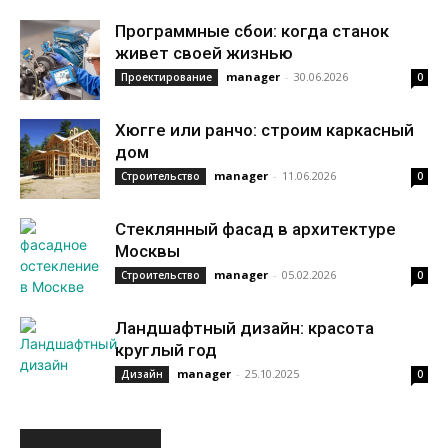
Программные сбои: когда станок
живет своей жизнью
manager
-
30.06.2026
Проектирование
0
Хюгге или ранчо: строим каркасный
дом
manager
-
11.06.2026
Строительство
0
Стеклянный фасад в архитектуре
Москвы
manager
-
05.02.2026
Строительство
0
Ландшафтный дизайн: красота
круглый год
manager
-
25.10.2025
Дизайн
0
ИНТЕРЕСНОЕ