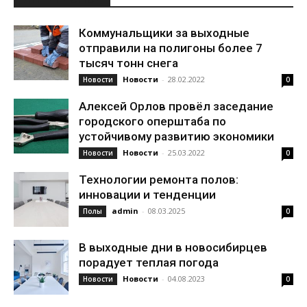
Коммунальщики за выходные
отправили на полигоны более 7
тысяч тонн снега
Новости
-
28.02.2022
Новости
0
Алексей Орлов провёл заседание
городского оперштаба по
устойчивому развитию экономики
Новости
-
25.03.2022
Новости
0
Технологии ремонта полов:
инновации и тенденции
admin
-
08.03.2025
Полы
0
В выходные дни в новосибирцев
порадует теплая погода
Новости
-
04.08.2023
Новости
0