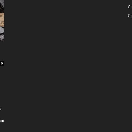
С
С
0
ал
ие