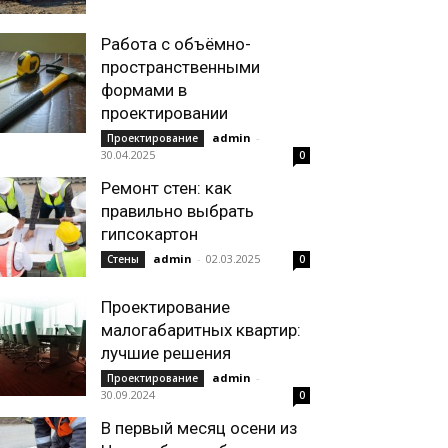
Работа с объёмно-
пространственными
формами в
проектировании
admin
-
Проектирование
30.04.2025
0
Ремонт стен: как
правильно выбрать
гипсокартон
admin
-
02.03.2025
Стены
0
Проектирование
малогабаритных квартир:
лучшие решения
admin
-
Проектирование
30.09.2024
0
В первый месяц осени из