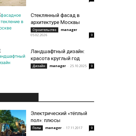
Стеклянный фасад в
архитектуре Москвы
manager
-
Строительство
05.02.2026
0
Ландшафтный дизайн:
красота круглый год
manager
-
25.10.2025
Дизайн
0
ИНТЕРЕСНОЕ
Электрический «тёплый
пол»: плюсы
manager
-
17.11.2017
Полы
0