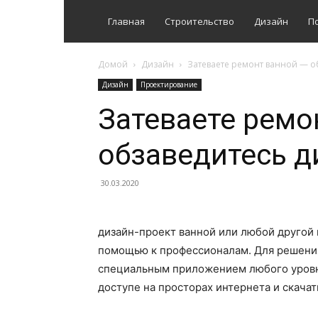
Главная
Строительство
Дизайн
П
Домой
Дизайн
Затеваете ремонт ванной — о
Дизайн
Проектирование
Затеваете ремо
обзаведитесь д
30.03.2020
дизайн-проект ванной или любой другой 
помощью к профессионалам. Для решения
специальным приложением любого уровн
доступе на просторах интернета и скача