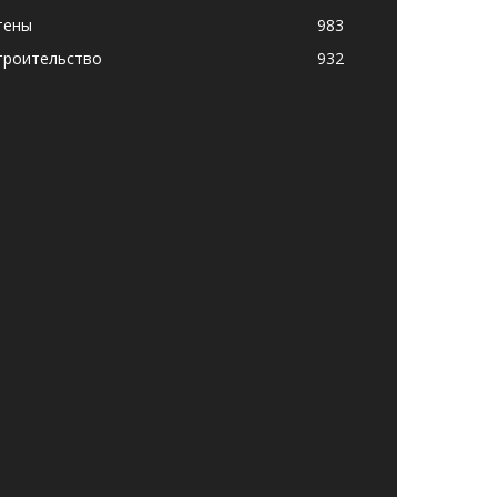
тены
983
троительство
932