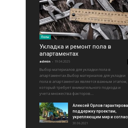
Полы
Укладка и ремонт пола в
апартаментах
admin
-
19.04.2025
Выбор материалов для укладки пола в
апартаментах.Выбор материалов для укладки
пола в апартаментах является важным этапом,
который требует внимательного подхода и
учета множества факторов....
Алексей Орлов гарантиров
поддержку проектам,
укрепляющим мир и соглас
30.06.2021