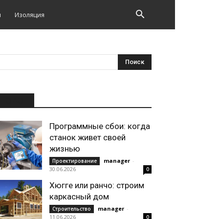
и
Изоляция
НОВОЕ
Программные сбои: когда
станок живет своей
жизнью
manager
-
Проектирование
30.06.2026
0
Хюгге или ранчо: строим
каркасный дом
manager
-
Строительство
11.06.2026
0