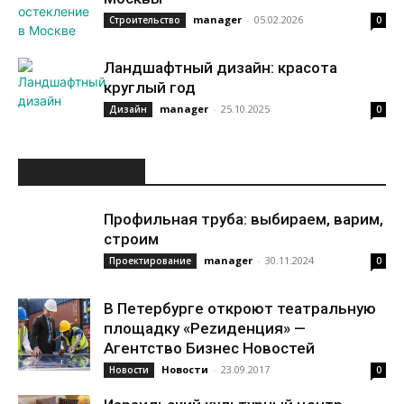
manager
-
05.02.2026
Строительство
0
Ландшафтный дизайн: красота
круглый год
manager
-
25.10.2025
Дизайн
0
ИНТЕРЕСНОЕ
Профильная труба: выбираем, варим,
строим
manager
-
30.11.2024
Проектирование
0
В Петербурге откроют театральную
площадку «Реzиденция» —
Агентство Бизнес Новостей
Новости
-
23.09.2017
Новости
0