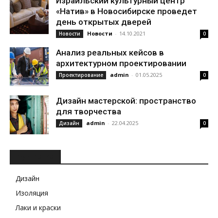
Израильский культурный центр
«Натив» в Новосибирске проведет
день открытых дверей
Новости
-
14.10.2021
Новости
0
Анализ реальных кейсов в
архитектурном проектировании
admin
-
01.05.2025
Проектирование
0
Дизайн мастерской: пространство
для творчества
admin
-
22.04.2025
Дизайн
0
РУБРИКИ
Дизайн
Изоляция
Лаки и краски