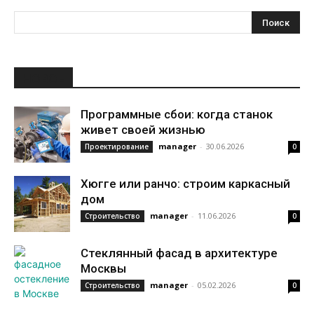
НОВОЕ
Программные сбои: когда станок
живет своей жизнью
manager
-
30.06.2026
Проектирование
0
Хюгге или ранчо: строим каркасный
дом
manager
-
11.06.2026
Строительство
0
Стеклянный фасад в архитектуре
Москвы
manager
-
05.02.2026
Строительство
0