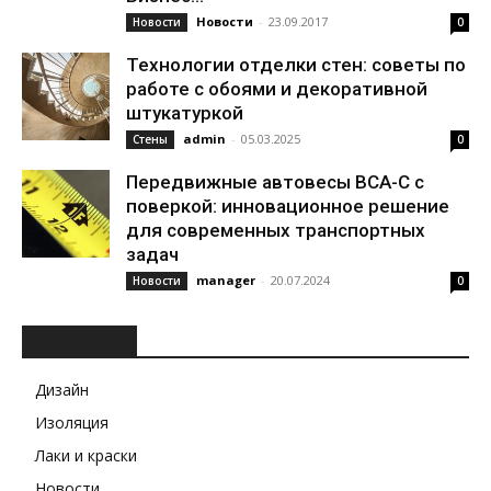
Новости
-
23.09.2017
Новости
0
Технологии отделки стен: советы по
работе с обоями и декоративной
штукатуркой
admin
-
05.03.2025
Стены
0
Передвижные автовесы ВСА-С с
поверкой: инновационное решение
для современных транспортных
задач
manager
-
20.07.2024
Новости
0
РУБРИКИ
Дизайн
Изоляция
Лаки и краски
Новости