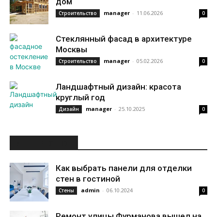
дом
manager
-
11.06.2026
Строительство
0
Стеклянный фасад в архитектуре
Москвы
manager
-
05.02.2026
Строительство
0
Ландшафтный дизайн: красота
круглый год
manager
-
25.10.2025
Дизайн
0
ИНТЕРЕСНОЕ
Как выбрать панели для отделки
стен в гостиной
admin
-
06.10.2024
Стены
0
Ремонт улицы Фурманова вышел на