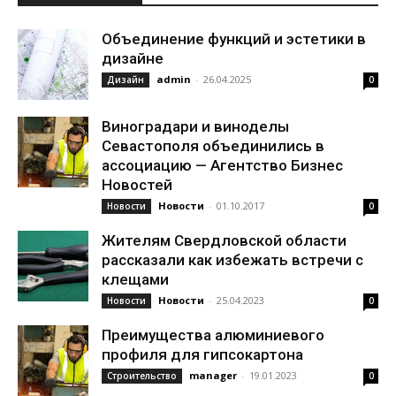
Объединение функций и эстетики в
дизайне
admin
-
26.04.2025
Дизайн
0
Виноградари и виноделы
Севастополя объединились в
ассоциацию — Агентство Бизнес
Новостей
Новости
-
01.10.2017
Новости
0
Жителям Свердловской области
рассказали как избежать встречи с
клещами
Новости
-
25.04.2023
Новости
0
Преимущества алюминиевого
профиля для гипсокартона
manager
-
19.01.2023
Строительство
0