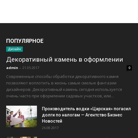
ПОПУЛЯРНОЕ
Дизайн
Декоративный камень в оформлении
admin
-
21.05.2017
0
Современные способы обработки декоративного камня
позволяют воплотить в жизнь самые смелые фантазии
дизайнеров. Декоративный камень сегодня используется
очень часто при оформлении садовых участков, или...
Производитель водки «Царская» погасил
долги по налогам — Агентство Бизнес
Новостей
26.08.2017