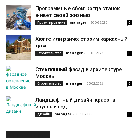
Программные сбои: когда станок
живет своей жизнью
manager
-
30.06.2026
Проектирование
0
Хюгге или ранчо: строим каркасный
дом
manager
-
11.06.2026
Строительство
0
Стеклянный фасад в архитектуре
Москвы
manager
-
05.02.2026
Строительство
0
Ландшафтный дизайн: красота
круглый год
manager
-
25.10.2025
Дизайн
0
ИНТЕРЕСНОЕ