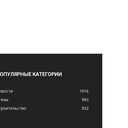
ОПУЛЯРНЫЕ КАТЕГОРИИ
овости
1916
тены
983
троительство
932