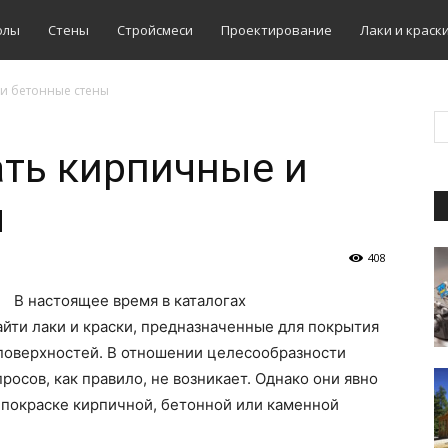
олы
Стены
Стройсмеси
Проектирование
Лаки и краск
и бетонные стены
ть кирпичные и
ы
408
В настоящее время в каталогах
йти лаки и краски, предназначенные для покрытия
поверхностей. В отношении целесообразности
осов, как правило, не возникает. Однако они явно
о покраске кирпичной, бетонной или каменной