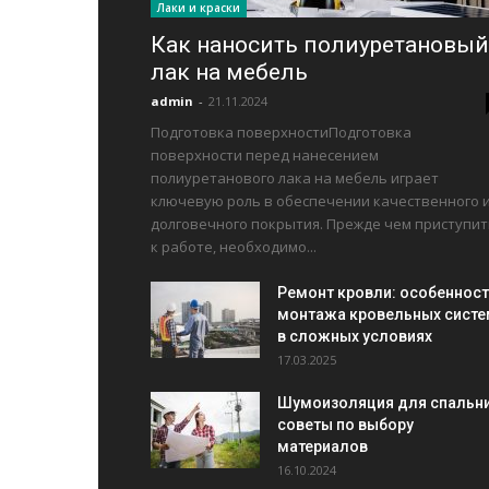
Лаки и краски
Как наносить полиуретановый
лак на мебель
admin
-
21.11.2024
Подготовка поверхностиПодготовка
поверхности перед нанесением
полиуретанового лака на мебель играет
ключевую роль в обеспечении качественного 
долговечного покрытия. Прежде чем приступит
к работе, необходимо...
Ремонт кровли: особеннос
монтажа кровельных систе
в сложных условиях
17.03.2025
Шумоизоляция для спальни
советы по выбору
материалов
16.10.2024