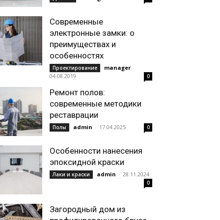
Современные
электронные замки: о
преимуществах и
особенностях
manager
-
Проектирование
04.08.2019
0
Ремонт полов:
современные методики
реставрации
admin
-
17.04.2025
Полы
0
Особенности нанесения
эпоксидной краски
admin
-
28.11.2024
Лаки и краски
0
Загородный дом из