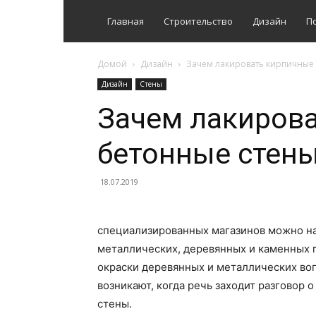
Главная
Строительство
Дизайн
П
Домой
Дизайн
Зачем лакировать кирпичные 
Дизайн
Стены
Зачем лакирова
бетонные стен
18.07.2019
специализированных магазинов можно на
металлических, деревянных и каменных 
окраски деревянных и металлических вопр
возникают, когда речь заходит разговор 
стены.