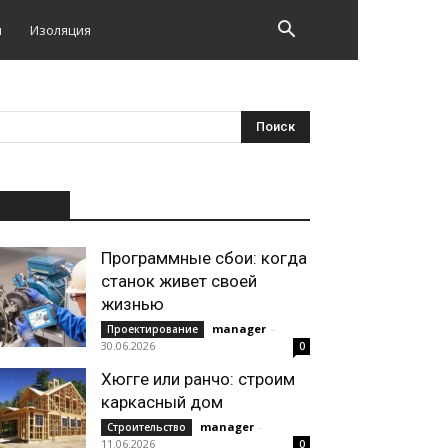
и
Изоляция
НОВОЕ
Программные сбои: когда
станок живет своей
жизнью
manager
-
Проектирование
30.06.2026
0
Хюгге или ранчо: строим
каркасный дом
manager
-
Строительство
11.06.2026
0