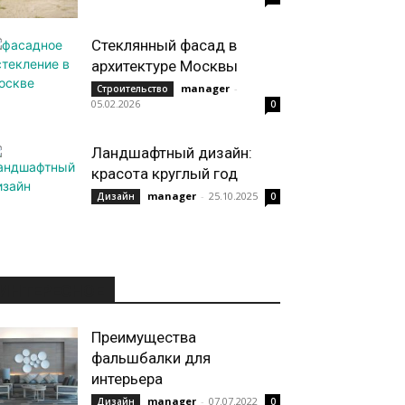
Стеклянный фасад в
архитектуре Москвы
manager
-
Строительство
05.02.2026
0
Ландшафтный дизайн:
красота круглый год
manager
-
25.10.2025
Дизайн
0
ИНТЕРЕСНОЕ
Преимущества
фальшбалки для
интерьера
manager
-
07.07.2022
Дизайн
0