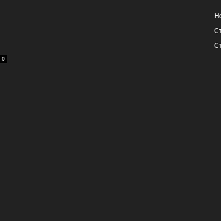
Н
С
С
0
ь
я