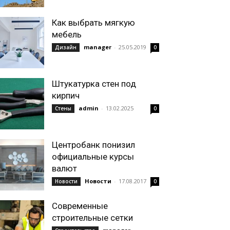
Как выбрать мягкую
мебель
manager
-
25.05.2019
Дизайн
0
Штукатурка стен под
кирпич
admin
-
13.02.2025
Стены
0
Центробанк понизил
официальные курсы
валют
Новости
-
17.08.2017
Новости
0
Современные
строительные сетки