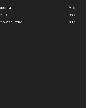
овости
1916
тены
983
троительство
932