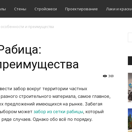
олы
Стены
Стройсмеси
Проектирование
Лаки и краск
: особенности и преимущества
Рабица:
 преимущества
369
вести забор вокруг территории частных
разного строительного материала, самое главное,
сех предложений имеющихся на рынке. Забегая
 выбором может
забор из сетки рабицы
, который
ряде случаев. Однако обо всё по порядку.