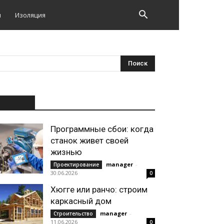
и
Изоляция
НОВОЕ
Программные сбои: когда
станок живет своей
жизнью
manager
-
Проектирование
30.06.2026
0
Хюгге или ранчо: строим
каркасный дом
manager
-
Строительство
11.06.2026
0