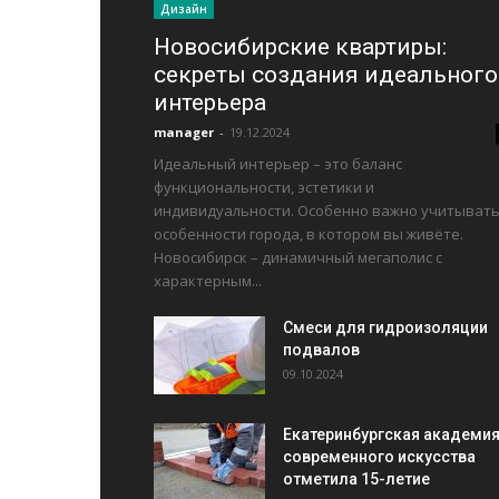
Дизайн
Новосибирские квартиры:
секреты создания идеального
интерьера
manager
-
19.12.2024
Идеальный интерьер – это баланс
функциональности, эстетики и
индивидуальности. Особенно важно учитыват
особенности города, в котором вы живёте.
Новосибирск – динамичный мегаполис с
характерным...
Смеси для гидроизоляции
подвалов
09.10.2024
Екатеринбургская академи
современного искусства
отметила 15-летие