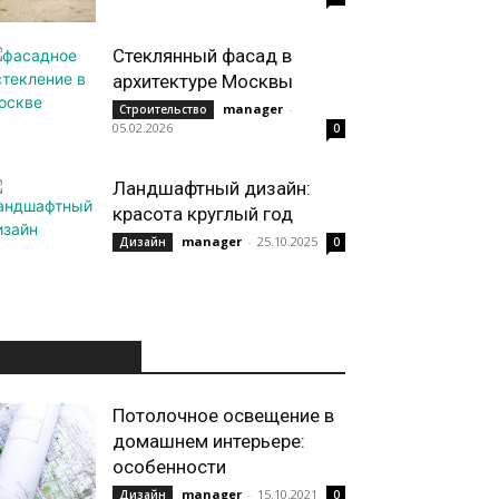
Стеклянный фасад в
архитектуре Москвы
manager
-
Строительство
05.02.2026
0
Ландшафтный дизайн:
красота круглый год
manager
-
25.10.2025
Дизайн
0
ИНТЕРЕСНОЕ
Потолочное освещение в
домашнем интерьере:
особенности
manager
-
15.10.2021
Дизайн
0