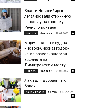
Власти Новосибирска
легализовали стихийную
парковку на газоне у
Речного вокзала
Новости
-
19.01.2022
Новости
0
Мэрия подала в суд на
«Новосибирскавтодор»
из-за развалившегося
асфальта на
Димитровском мосту
Новости
-
04.08.2022
Новости
0
Лаки для деревянных
балок
admin
-
08.12.2024
Лаки и краски
0