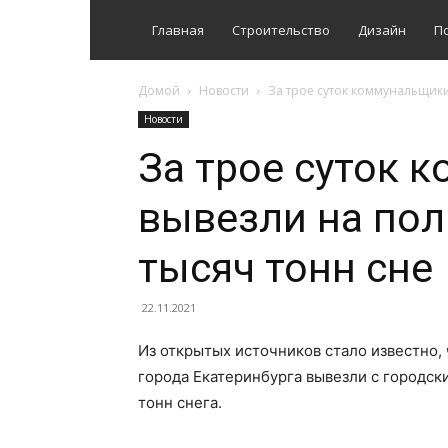
Главная
Строительство
Дизайн
П
Домой
Новости
За трое суток коммунальщики
Новости
За трое суток 
вывезли на пол
тысяч тонн сне
22.11.2021
Из открытых источников стало известно,
города Екатеринбурга вывезли с городск
тонн снега.