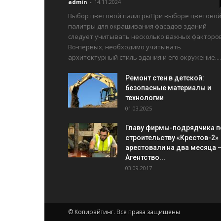
admin
-
14.11.2024
Выбор цветовой палитрыПри выборе цветово
палитры для окрашивания фасадов зданий
следует учитывать несколько важных факторов
Во-первых, необходимо учитывать
архитектурный стиль здания и его окружение....
Ремонт стен в детской:
безопасные материалы и
технологии
01.03.2025
Главу фирмы-подрядчика п
строительству «Крестов-2»
арестовали на два месяца 
Агентство...
03.09.2017
© Копирайтинг. Все права защищены