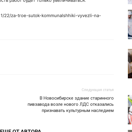
сть работ будет только увеличиваться.
/11/22/za-troe-sutok-kommunalshhiki-vyvezli-na-
Следующая статья
В Новосибирске здание старинного
пивзавода возле нового ЛДС отказались
признавать культурным наследием
ЕЩЕ ОТ АВТОРА