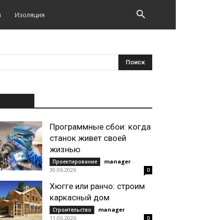
и
Изоляция
НОВОЕ
Программные сбои: когда
станок живет своей
жизнью
manager
-
Проектирование
30.06.2026
0
Хюгге или ранчо: строим
каркасный дом
manager
-
Строительство
11.06.2026
0