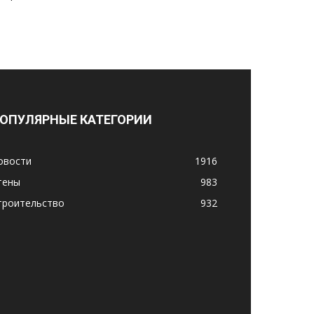
ОПУЛЯРНЫЕ КАТЕГОРИИ
овости
1916
тены
983
троительство
932