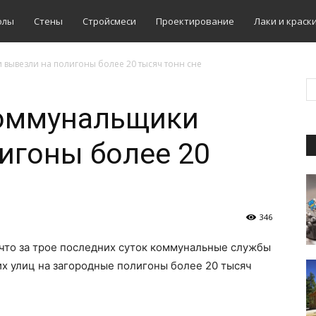
олы
Стены
Стройсмеси
Проектирование
Лаки и краск
 вывезли на полигоны более 20 тысяч тонн сне
коммунальщики
игоны более 20
346
 что за трое последних суток коммунальные службы
их улиц на загородные полигоны более 20 тысяч