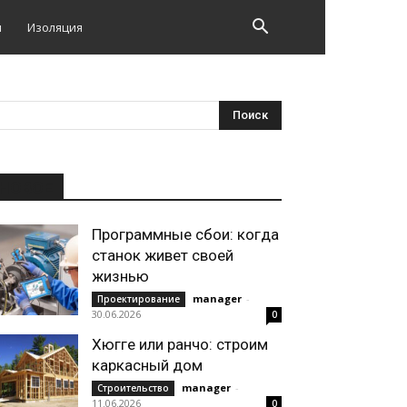
и
Изоляция
НОВОЕ
Программные сбои: когда
станок живет своей
жизнью
manager
-
Проектирование
30.06.2026
0
Хюгге или ранчо: строим
каркасный дом
manager
-
Строительство
11.06.2026
0