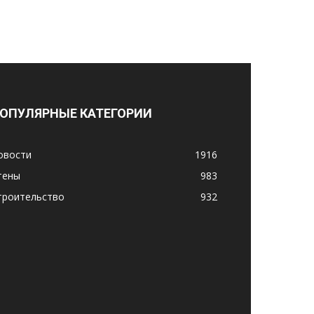
ОПУЛЯРНЫЕ КАТЕГОРИИ
овости
1916
тены
983
троительство
932