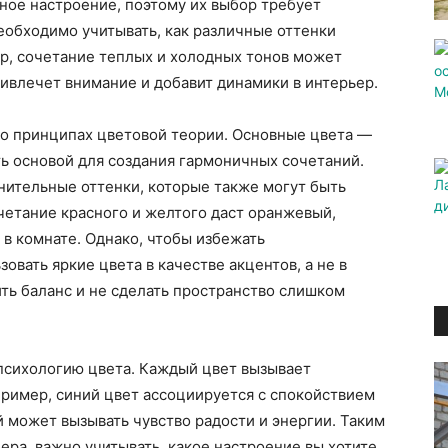
нное настроение, поэтому их выбор требует
еобходимо учитывать, как различные оттенки
р, сочетание теплых и холодных тонов может
ривлечет внимание и добавит динамики в интерьер.
 о принципах цветовой теории. Основные цвета —
ь основой для создания гармоничных сочетаний.
нительные оттенки, которые также могут быть
четание красного и желтого даст оранжевый,
в комнате. Однако, чтобы избежать
вать яркие цвета в качестве акцентов, а не в
ить баланс и не сделать пространство слишком
 психологию цвета. Каждый цвет вызывает
ример, синий цвет ассоциируется с спокойствием
й может вызывать чувство радости и энергии. Таким
ера, важно учитывать, какое настроение вы хотите