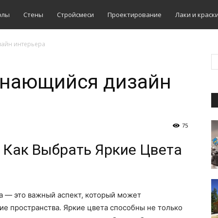
олы
Стены
Стройсмеси
Проектирование
Лаки и краск
зайн интерьера
инающийся дизайн
75
 Как Выбрать Яркие Цвета
а — это важный аспект, который может
ие пространства. Яркие цвета способны не только