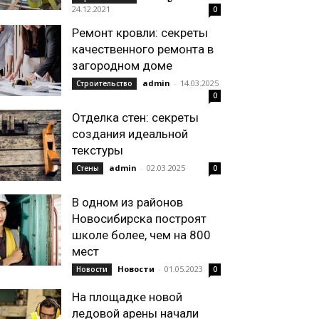
24.12.2021
0
Ремонт кровли: секреты
качественного ремонта в
загородном доме
admin
-
14.03.2025
Строительство
0
Отделка стен: секреты
создания идеальной
текстуры
admin
-
02.03.2025
Стены
0
В одном из районов
Новосибирска построят
школе более, чем на 800
мест
Новости
-
01.05.2023
Новости
0
На площадке новой
ледовой арены начали