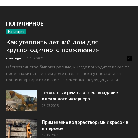
ПОПУЛЯРНОЕ
Изоляция
Как утеплить летний дом для
круглогодичного проживания
manager
-
17.08.2020
0
Обстоятельства бывают разные, иногда приходится какое-то
время пожить в летнем доме на даче, пока у вас строится
новая квартира или какие-то семейные неурядицы. Или...
Технологии ремонта стен: создание
идеального интерьера
03.03.2025
Применение водорастворимых красок в
интерьере
02.12.2024