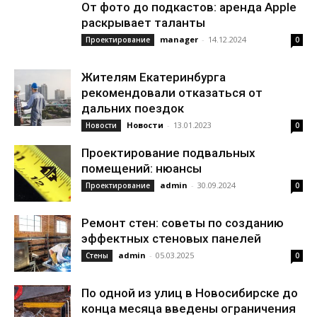
От фото до подкастов: аренда Apple
раскрывает таланты
manager
-
14.12.2024
Проектирование
0
Жителям Екатеринбурга
рекомендовали отказаться от
дальних поездок
Новости
-
13.01.2023
Новости
0
Проектирование подвальных
помещений: нюансы
admin
-
30.09.2024
Проектирование
0
Ремонт стен: советы по созданию
эффектных стеновых панелей
admin
-
05.03.2025
Стены
0
По одной из улиц в Новосибирске до
конца месяца введены ограничения