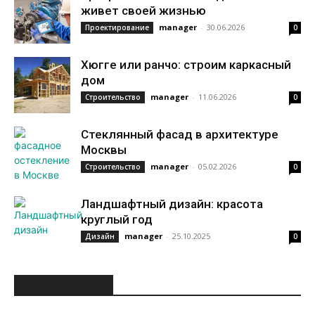
живет своей жизнью
manager
-
30.06.2026
Проектирование
0
Хюгге или ранчо: строим каркасный
дом
manager
-
11.06.2026
Строительство
0
Стеклянный фасад в архитектуре
Москвы
manager
-
05.02.2026
Строительство
0
Ландшафтный дизайн: красота
круглый год
manager
-
25.10.2025
Дизайн
0
ИНТЕРЕСНОЕ