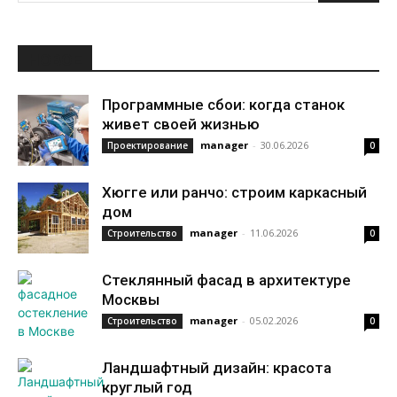
НОВОЕ
Программные сбои: когда станок
живет своей жизнью
manager
-
30.06.2026
Проектирование
0
Хюгге или ранчо: строим каркасный
дом
manager
-
11.06.2026
Строительство
0
Стеклянный фасад в архитектуре
Москвы
manager
-
05.02.2026
Строительство
0
Ландшафтный дизайн: красота
круглый год