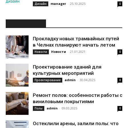
manager
-
25.10.2025
Дизайн
0
ИНТЕРЕСНОЕ
Прокладку новых трамвайных путей
в Челнах планируют начать летом
Новости
-
21.01.2021
Новости
0
Проектирование зданий для
культурных мероприятий
admin
-
30.04.2025
Проектирование
0
Ремонт полов: особенности работы с
виниловыми покрытиями
admin
-
09.03.2025
Полы
0
Остеклили арены, залили полы: что