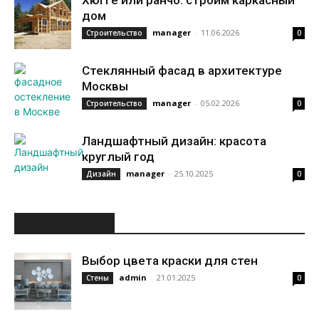
Хюгге или ранчо: строим каркасный
дом
manager
-
11.06.2026
Строительство
0
Стеклянный фасад в архитектуре
Москвы
manager
-
05.02.2026
Строительство
0
Ландшафтный дизайн: красота
круглый год
manager
-
25.10.2025
Дизайн
0
ИНТЕРЕСНОЕ
Выбор цвета краски для стен
admin
-
21.01.2025
Стены
0