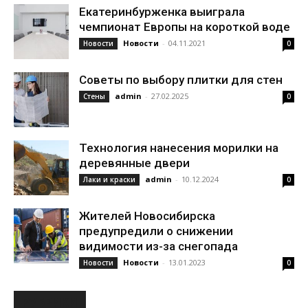
Екатеринбурженка выиграла
чемпионат Европы на короткой воде
Новости
-
04.11.2021
Новости
0
Советы по выбору плитки для стен
admin
-
27.02.2025
Стены
0
Технология нанесения морилки на
деревянные двери
admin
-
10.12.2024
Лаки и краски
0
Жителей Новосибирска
предупредили о снижении
видимости из-за снегопада
Новости
-
13.01.2023
Новости
0
РУБРИКИ