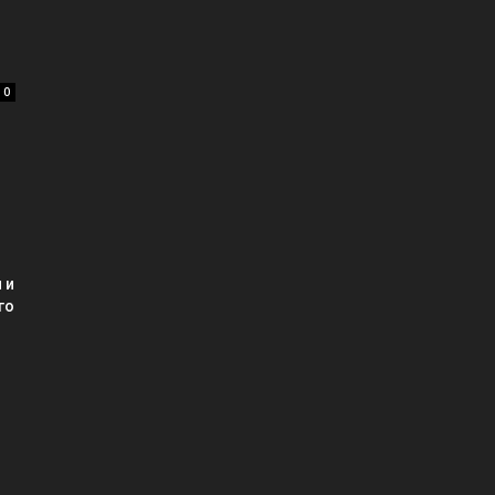
0
 и
го