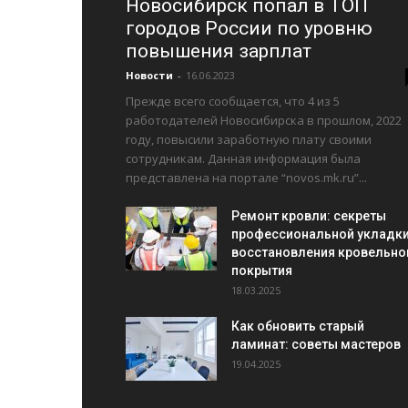
Новосибирск попал в ТОП
городов России по уровню
повышения зарплат
Новости
-
16.06.2023
Прежде всего сообщается, что 4 из 5
работодателей Новосибирска в прошлом, 2022
году, повысили заработную плату своими
сотрудникам. Данная информация была
представлена на портале “novos.mk.ru”...
Ремонт кровли: секреты
профессиональной укладки
восстановления кровельно
покрытия
18.03.2025
Как обновить старый
ламинат: советы мастеров
19.04.2025