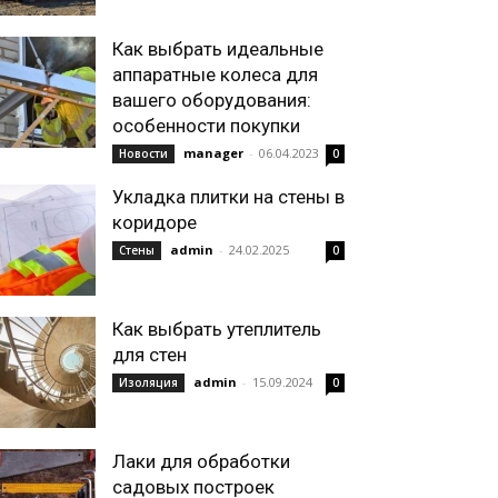
Как выбрать идеальные
аппаратные колеса для
вашего оборудования:
особенности покупки
manager
-
06.04.2023
Новости
0
Укладка плитки на стены в
коридоре
admin
-
24.02.2025
Стены
0
Как выбрать утеплитель
для стен
admin
-
15.09.2024
Изоляция
0
Лаки для обработки
садовых построек