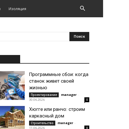
и
Изоляция
НОВОЕ
Программные сбои: когда
станок живет своей
жизнью
manager
-
Проектирование
30.06.2026
0
Хюгге или ранчо: строим
каркасный дом
manager
-
Строительство
11.06.2026
0