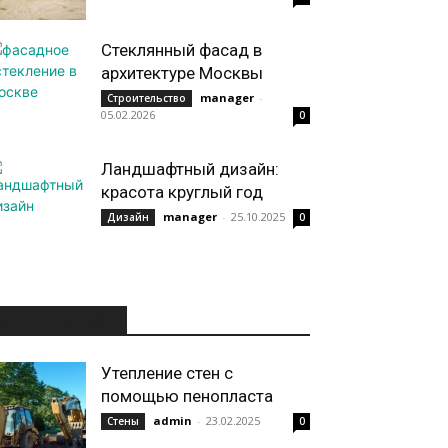
Стеклянный фасад в
архитектуре Москвы
manager
-
Строительство
05.02.2026
0
Ландшафтный дизайн:
красота круглый год
manager
-
25.10.2025
Дизайн
0
ИНТЕРЕСНОЕ
Утепление стен с
помощью пенопласта
admin
-
23.02.2025
Стены
0