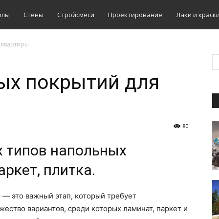
олы
Стены
Стройсмеси
Проектирование
Лаки и краск
 квартиры
ых покрытий для
80
 типов напольных
аркет, плитка.
 — это важный этап, который требует
ество вариантов, среди которых ламинат, паркет и