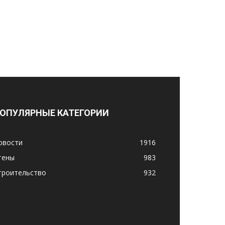
ОПУЛЯРНЫЕ КАТЕГОРИИ
овости
1916
тены
983
троительство
932