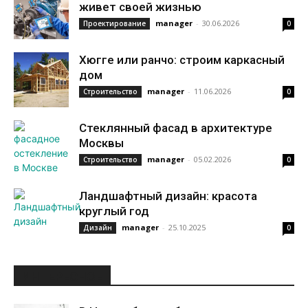
живет своей жизнью
manager
-
30.06.2026
Проектирование
0
Хюгге или ранчо: строим каркасный
дом
manager
-
11.06.2026
Строительство
0
Стеклянный фасад в архитектуре
Москвы
manager
-
05.02.2026
Строительство
0
Ландшафтный дизайн: красота
круглый год
manager
-
25.10.2025
Дизайн
0
ИНТЕРЕСНОЕ