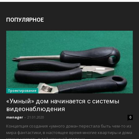
ПОПУЛЯРНОЕ
Проектирование
«Умный» дом начинается с системы
видеонаблюдения
manager
-
21.01.2020
0
Концепция создания «умного дома» перестала быть чем-то из
мира фантастики, в настоящее время многие квартиры и дома
можно назвать в той или иной степени...