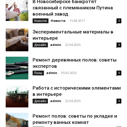
В Новосибирске банкротят
связанный с племянником Путина
военный завод
Новости
-
15.08.2017
Новости
0
Экспериментальные материалы в
интерьере
admin
-
22.04.2025
Дизайн
0
Ремонт деревянных полов: советы
экспертов
admin
-
05.03.2025
Полы
0
Работа с историческими элементами
в интерьере
admin
-
22.04.2025
Дизайн
0
Ремонт полов: советы по укладке и
ремонту ванных комнат