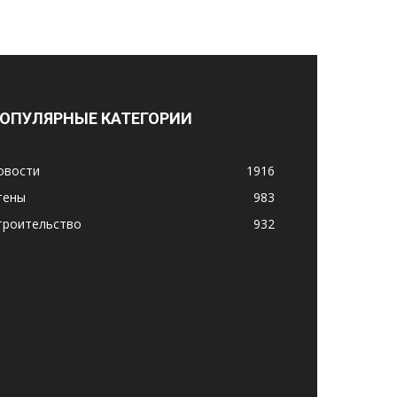
ОПУЛЯРНЫЕ КАТЕГОРИИ
овости
1916
тены
983
троительство
932