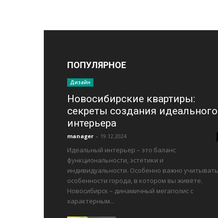
ПОПУЛЯРНОЕ
Дизайн
Новосибирские квартиры:
секреты создания идеального
интерьера
manager
-
19.12.2024
Идеальный интерьер – это баланс
функциональности, эстетики и
индивидуальности. Особенно важно учитыват
особенности города, в котором вы живёте.
Новосибирск – динамичный мегаполис с
характерным...