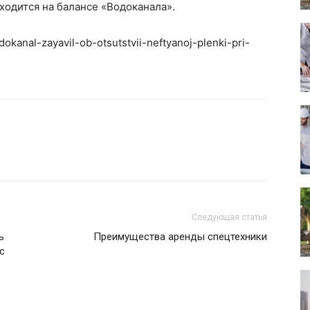
ходится на балансе «Водоканала».
okanal-zayavil-ob-otsutstvii-neftyanoj-plenki-pri-
Следующая статья
ь
Преимущества аренды спецтехники
с