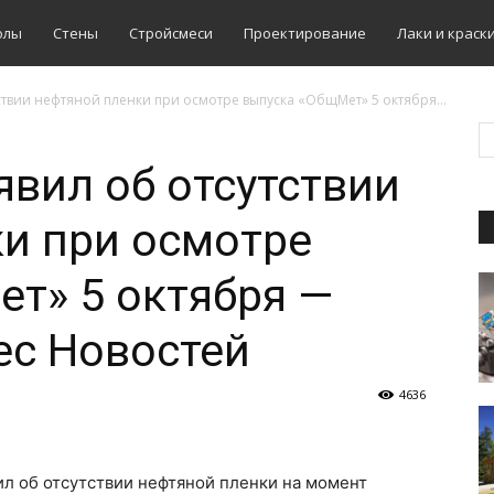
олы
Стены
Стройсмеси
Проектирование
Лаки и краск
ствии нефтяной пленки при осмотре выпуска «ОбщМет» 5 октября...
явил об отсутствии
и при осмотре
т» 5 октября —
ес Новостей
4636
л об отсутствии нефтяной пленки на момент