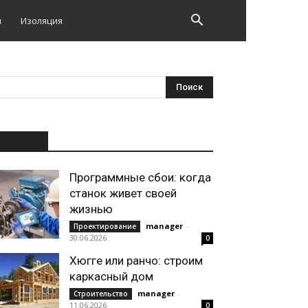
и
Изоляция
НОВОЕ
Программные сбои: когда
станок живет своей
жизнью
manager
-
Проектирование
30.06.2026
0
Хюгге или ранчо: строим
каркасный дом
manager
-
Строительство
11.06.2026
0