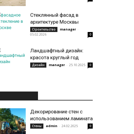
Стеклянный фасад в
архитектуре Москвы
manager
-
Строительство
05.02.2026
0
Ландшафтный дизайн:
красота круглый год
manager
-
25.10.2025
Дизайн
0
ИНТЕРЕСНОЕ
Декорирование стен с
использованием ламината
admin
-
24.02.2025
Стены
0