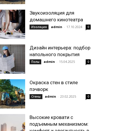
Звукоизоляция для
домашнего кинотеатра
admin
-
17.10.2024
Изоляция
0
Дизайн интерьера: подбор
напольного покрытия
admin
-
15.04.2025
Полы
0
Окраска стен в стиле
пэчворк
admin
-
23.02.2025
Стены
0
Высокие кровати с
подъемным механизмом:
комфорт и элегантность в