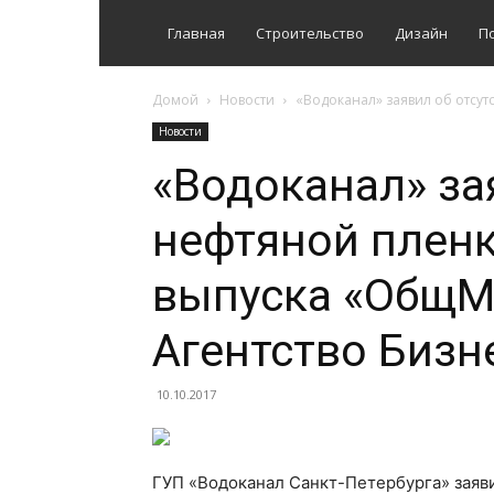
Главная
Строительство
Дизайн
П
Домой
Новости
«Водоканал» заявил об отсут
Новости
«Водоканал» за
нефтяной пленк
выпуска «ОбщМе
Агентство Бизн
10.10.2017
ГУП «Водоканал Санкт-Петербурга» заяви