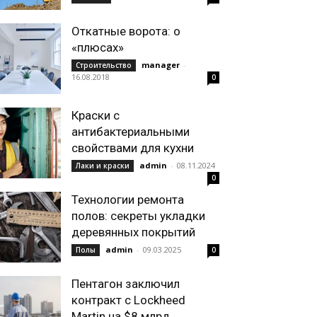
Откатные ворота: о
«плюсах»
manager
-
Строительство
16.08.2018
0
Краски с
антибактериальными
свойствами для кухни
admin
-
08.11.2024
Лаки и краски
0
Технологии ремонта
полов: секреты укладки
деревянных покрытий
admin
-
09.03.2025
Полы
0
Пентагон заключил
контракт с Lockheed
Martin на $8 млрд