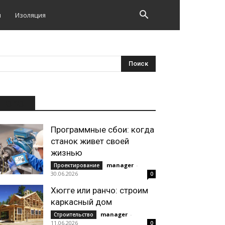
и
Изоляция
НОВОЕ
Программные сбои: когда
станок живет своей
жизнью
manager
-
Проектирование
30.06.2026
0
Хюгге или ранчо: строим
каркасный дом
manager
-
Строительство
11.06.2026
0