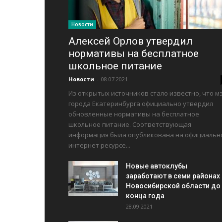
Новости
Алексей Орлов утвердил
нормативы на бесплатное
школьное питание
Новости
-
08.07.2021
Из открытых источников стало известно, что м
города Екатеринбурга официально утвердил
обновленные нормативы на бесплатное
школьное питание. Соответствующая
информация была опубликована на официальн
интернет ресурсе...
Новые автоклубы
заработают в семи районах
Новосибирской области до
конца года
28.09.2021