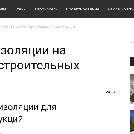
олы
Стены
Стройсмеси
Проектирование
Лаки и краск
долговечность строительных конструкций
золяции на
 строительных
94
изоляции для
укций