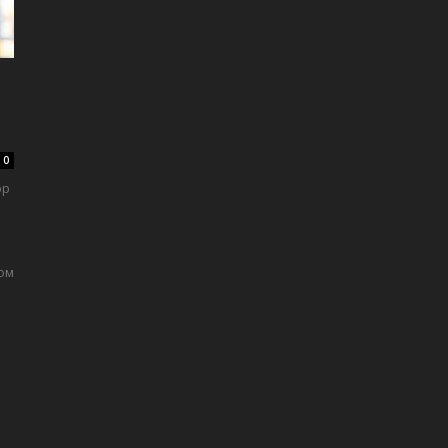
0
эр
ом