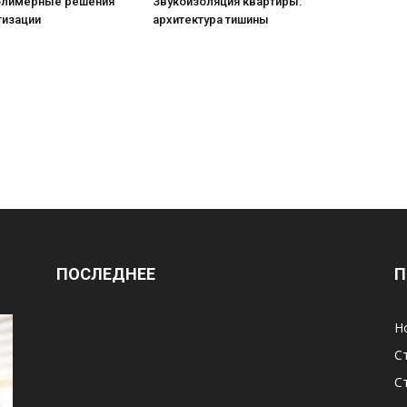
олимерные решения
Звукоизоляция квартиры:
тизации
архитектура тишины
ПОСЛЕДНЕЕ
П
Н
С
С