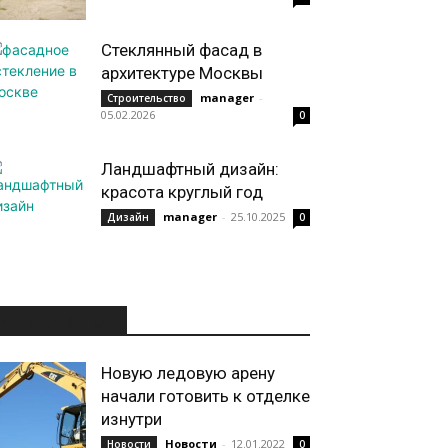
Стеклянный фасад в
архитектуре Москвы
manager
-
Строительство
05.02.2026
0
Ландшафтный дизайн:
красота круглый год
manager
-
25.10.2025
Дизайн
0
ИНТЕРЕСНОЕ
Новую ледовую арену
начали готовить к отделке
изнутри
Новости
-
12.01.2022
Новости
0