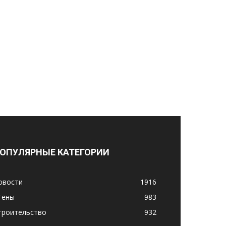
ОПУЛЯРНЫЕ КАТЕГОРИИ
овости
1916
тены
983
троительство
932