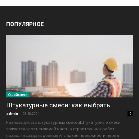
ПОПУЛЯРНОЕ
Стройсмеси
Штукатурные смеси: как выбрать
admin
-
08.10.2024
0
Разновидности штукатурных смесейШтукатурные смеси
являются неотъемлемой частью строительных работ,
позволяя создать ровные и гладкие поверхности перед