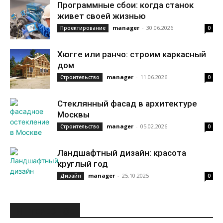
Программные сбои: когда станок
живет своей жизнью
manager
-
30.06.2026
Проектирование
0
Хюгге или ранчо: строим каркасный
дом
manager
-
11.06.2026
Строительство
0
Стеклянный фасад в архитектуре
Москвы
manager
-
05.02.2026
Строительство
0
Ландшафтный дизайн: красота
круглый год
manager
-
25.10.2025
Дизайн
0
ИНТЕРЕСНОЕ