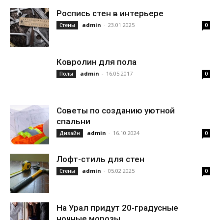
Роспись стен в интерьере
admin
-
23.01.2025
Стены
0
Ковролин для пола
admin
-
16.05.2017
Полы
0
Советы по созданию уютной
спальни
admin
-
16.10.2024
Дизайн
0
Лофт-стиль для стен
admin
-
05.02.2025
Стены
0
На Урал придут 20-градусные
ночные морозы