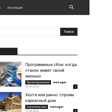
и
Изоляция
НОВОЕ
Программные сбои: когда
станок живет своей
жизнью
manager
-
Проектирование
30.06.2026
0
Хюгге или ранчо: строим
каркасный дом
manager
-
Строительство
11.06.2026
0