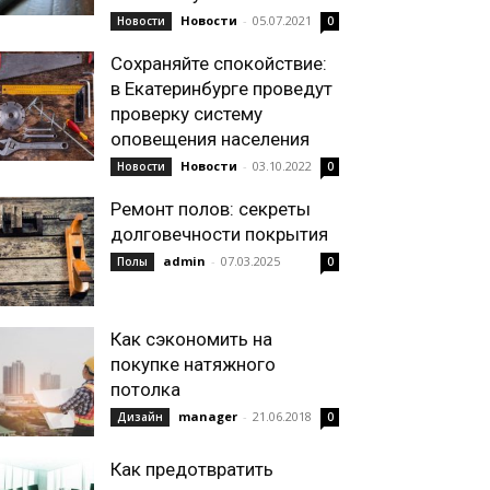
Новости
-
05.07.2021
Новости
0
Сохраняйте спокойствие:
в Екатеринбурге проведут
проверку систему
оповещения населения
Новости
-
03.10.2022
Новости
0
Ремонт полов: секреты
долговечности покрытия
admin
-
07.03.2025
Полы
0
Как сэкономить на
покупке натяжного
потолка
manager
-
21.06.2018
Дизайн
0
Как предотвратить