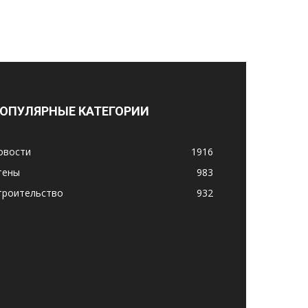
ОПУЛЯРНЫЕ КАТЕГОРИИ
овости
1916
тены
983
троительство
932