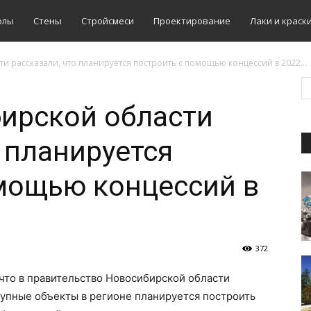
олы
Стены
Стройсмеси
Проектирование
Лаки и краск
и рассказали, что планируется построить с помощью концессий в 2022...
ирской области
о планируется
мощью концессий в
372
 что в правительство Новосибирской области
рупные объекты в регионе планируется построить