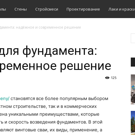
олы
Стены
Стройсмеси
Проектирование
Лаки и краск
ндамента: надёжное и современное решение
для фундамента:
временное решение
125
ceny/
становятся все более популярным выбором
стном строительстве, так и в коммерческих
лена уникальными преимуществами, которые
 и скорость возведения фундаментов. В этой
вляют винтовые сваи, их виды, применение, а