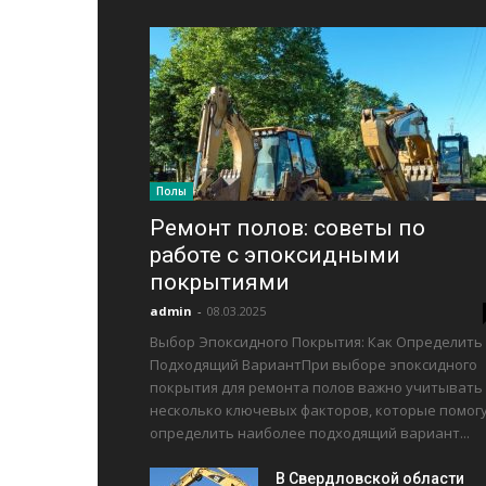
Полы
Ремонт полов: советы по
работе с эпоксидными
покрытиями
admin
-
08.03.2025
Выбор Эпоксидного Покрытия: Как Определить
Подходящий ВариантПри выборе эпоксидного
покрытия для ремонта полов важно учитывать
несколько ключевых факторов, которые помог
определить наиболее подходящий вариант...
В Свердловской области