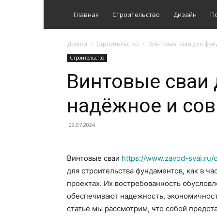
Главная
Строительство
Дизайн
П
Домой
Строительство
Винтовые сваи для фу
Строительство
Винтовые сваи 
надёжное и со
29.07.2024
Винтовые сваи
https://www.zavod-svai.ru/
для строительства фундаментов, как в ча
проектах. Их востребованность обуслов
обеспечивают надежность, экономичность
статье мы рассмотрим, что собой предста