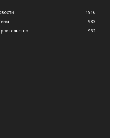
овости
1916
тены
983
троительство
932