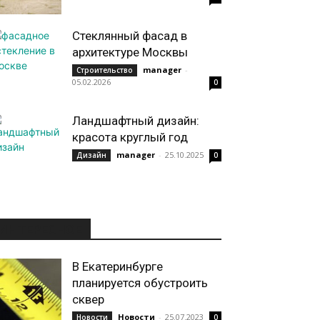
Стеклянный фасад в
архитектуре Москвы
manager
-
Строительство
05.02.2026
0
Ландшафтный дизайн:
красота круглый год
manager
-
25.10.2025
Дизайн
0
ИНТЕРЕСНОЕ
В Екатеринбурге
планируется обустроить
сквер
Новости
-
25.07.2023
Новости
0