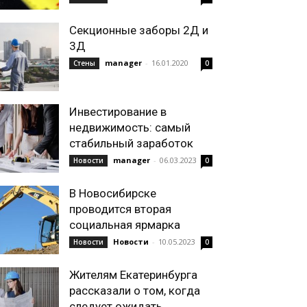
Секционные заборы 2Д и
3Д
manager
-
16.01.2020
Стены
0
Инвестирование в
недвижимость: самый
стабильный заработок
manager
-
06.03.2023
Новости
0
В Новосибирске
проводится вторая
социальная ярмарка
Новости
-
10.05.2023
Новости
0
Жителям Екатеринбурга
рассказали о том, когда
следует ожидать