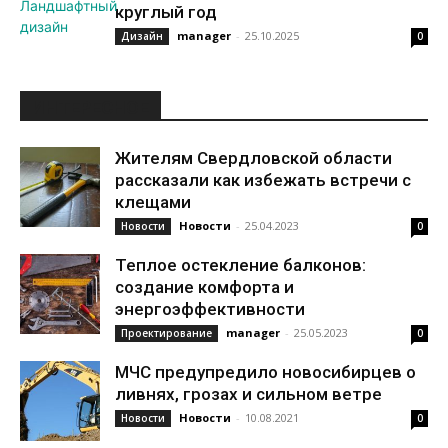
круглый год
manager
-
25.10.2025
Дизайн
0
ИНТЕРЕСНОЕ
Жителям Свердловской области
рассказали как избежать встречи с
клещами
Новости
-
25.04.2023
Новости
0
Теплое остекление балконов:
создание комфорта и
энергоэффективности
manager
-
25.05.2023
Проектирование
0
МЧС предупредило новосибирцев о
ливнях, грозах и сильном ветре
Новости
-
10.08.2021
Новости
0