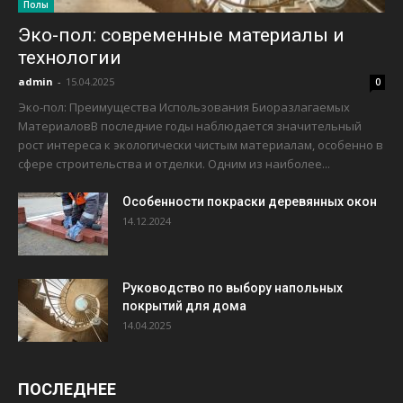
Полы
Эко-пол: современные материалы и
технологии
admin
-
15.04.2025
0
Эко-пол: Преимущества Использования Биоразлагаемых
МатериаловВ последние годы наблюдается значительный
рост интереса к экологически чистым материалам, особенно в
сфере строительства и отделки. Одним из наиболее...
Особенности покраски деревянных окон
14.12.2024
Руководство по выбору напольных
покрытий для дома
14.04.2025
ПОСЛЕДНЕЕ