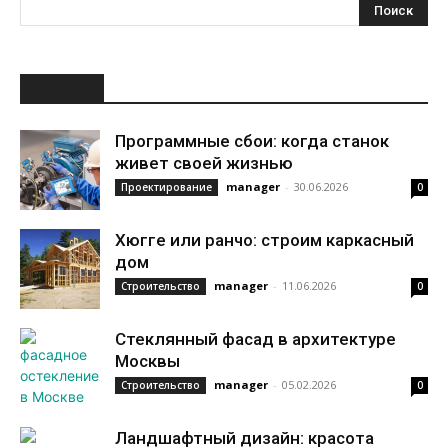
НОВОЕ
Программные сбои: когда станок
живет своей жизнью
manager
-
30.06.2026
Проектирование
0
Хюгге или ранчо: строим каркасный
дом
manager
-
11.06.2026
Строительство
0
Стеклянный фасад в архитектуре
Москвы
manager
-
05.02.2026
Строительство
0
Ландшафтный дизайн: красота