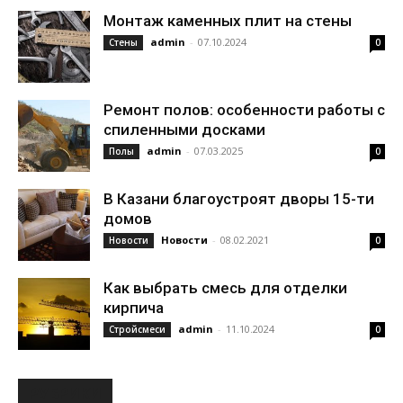
Монтаж каменных плит на стены
admin
-
07.10.2024
Стены
0
Ремонт полов: особенности работы с
спиленными досками
admin
-
07.03.2025
Полы
0
В Казани благоустроят дворы 15-ти
домов
Новости
-
08.02.2021
Новости
0
Как выбрать смесь для отделки
кирпича
admin
-
11.10.2024
Стройсмеси
0
РУБРИКИ