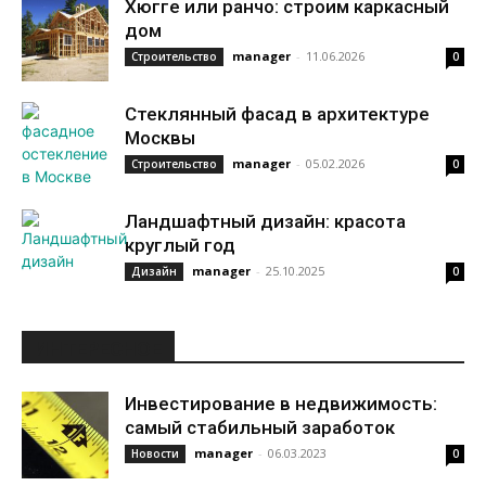
Хюгге или ранчо: строим каркасный
дом
manager
-
11.06.2026
Строительство
0
Стеклянный фасад в архитектуре
Москвы
manager
-
05.02.2026
Строительство
0
Ландшафтный дизайн: красота
круглый год
manager
-
25.10.2025
Дизайн
0
ИНТЕРЕСНОЕ
Инвестирование в недвижимость:
самый стабильный заработок
manager
-
06.03.2023
Новости
0