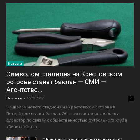
Новости
Символом стадиона на Крестовском
острове станет баклан — СМИ —
Агентство...
Новости
-
15.09.2017
0
Символом нового стадиона на Крестовском острове в
Петербурге станет баклан. Об этом в четверг сообщила
директор по связям с общественностью футбольного клуба
«Зенит» Жанна...
Облицовка стен деревом в прихожей