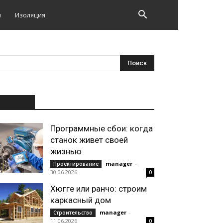
и
Изоляция
НОВОЕ
Программные сбои: когда
станок живет своей
жизнью
manager
-
Проектирование
30.06.2026
0
Хюгге или ранчо: строим
каркасный дом
manager
-
Строительство
11.06.2026
0