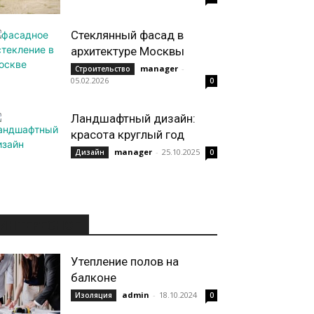
Стеклянный фасад в
архитектуре Москвы
manager
-
Строительство
05.02.2026
0
Ландшафтный дизайн:
красота круглый год
manager
-
25.10.2025
Дизайн
0
ИНТЕРЕСНОЕ
Утепление полов на
балконе
admin
-
18.10.2024
Изоляция
0