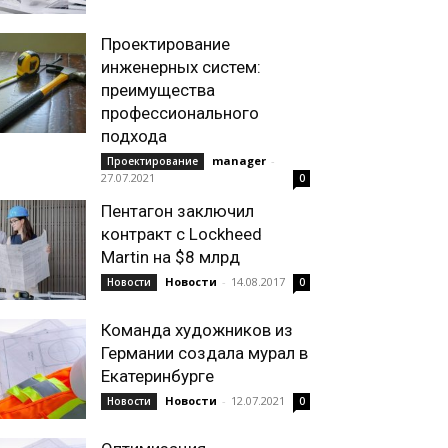
Проектирование
инженерных систем:
преимущества
профессионального
подхода
manager
-
Проектирование
27.07.2021
0
Пентагон заключил
контракт с Lockheed
Martin на $8 млрд
Новости
-
14.08.2017
Новости
0
Команда художников из
Германии создала мурал в
Екатеринбурге
Новости
-
12.07.2021
Новости
0