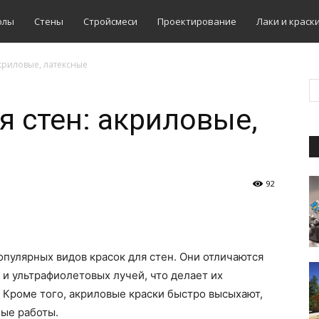
олы
Стены
Стройсмеси
Проектирование
Лаки и краск
акриловые, латексные
я стен: акриловые,
92
опулярных видов красок для стен. Они отличаются
 и ультрафиолетовых лучей, что делает их
 Кроме того, акриловые краски быстро высыхают,
ные работы.