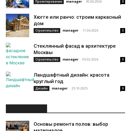
manager
-
30.06.2026
Проектирование
0
Хюгге или ранчо: строим каркасный
дом
manager
-
11.06.2026
Строительство
0
Стеклянный фасад в архитектуре
Москвы
manager
-
05.02.2026
Строительство
0
Ландшафтный дизайн: красота
круглый год
manager
-
25.10.2025
Дизайн
0
ИНТЕРЕСНОЕ
Основы ремонта полов: выбор
материалов