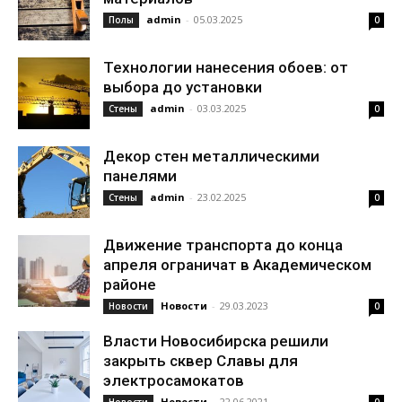
admin
-
05.03.2025
Полы
0
Технологии нанесения обоев: от
выбора до установки
admin
-
03.03.2025
Стены
0
Декор стен металлическими
панелями
admin
-
23.02.2025
Стены
0
Движение транспорта до конца
апреля ограничат в Академическом
районе
Новости
-
29.03.2023
Новости
0
Власти Новосибирска решили
закрыть сквер Славы для
электросамокатов
Новости
-
22.06.2021