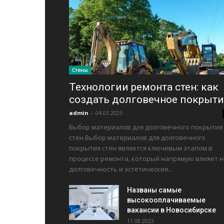
Стены
Технологии ремонта стен: как
создать долговечное покрыти
admin
-
04.03.2025
Выбор материалов для долговечного покрытия
стен.Выбор материалов для долговечного
покрытия стен является ключевым этапом в
процессе ремонта, который напрямую влияет н
долговечность и эстетические...
Названы самые
высокооплачиваемые
вакансии в Новосибирске
11.08.2023