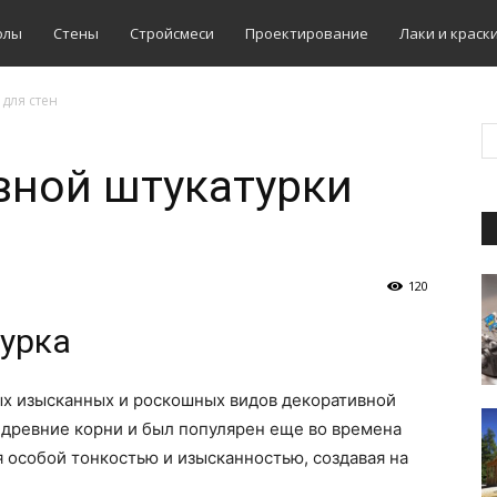
олы
Стены
Стройсмеси
Проектирование
Лаки и краск
для стен
вной штукатурки
120
урка
ых изысканных и роскошных видов декоративной
т древние корни и был популярен еще во времена
 особой тонкостью и изысканностью, создавая на