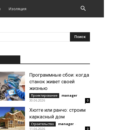
и
Изоляция
НОВОЕ
Программные сбои: когда
станок живет своей
жизнью
manager
-
Проектирование
30.06.2026
0
Хюгге или ранчо: строим
каркасный дом
manager
-
Строительство
11.06.2026
0