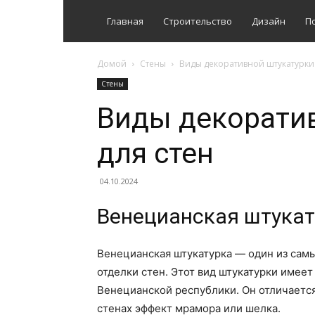
Главная
Строительство
Дизайн
П
Домой
Стены
Виды декоративной штукатурки 
Стены
Виды декорати
для стен
04.10.2024
Венецианская штукат
Венецианская штукатурка — один из сам
отделки стен. Этот вид штукатурки имее
Венецианской республики. Он отличается
стенах эффект мрамора или шелка.