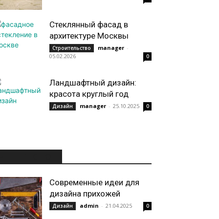
Стеклянный фасад в
архитектуре Москвы
manager
-
Строительство
05.02.2026
0
Ландшафтный дизайн:
красота круглый год
manager
-
25.10.2025
Дизайн
0
ИНТЕРЕСНОЕ
Современные идеи для
дизайна прихожей
admin
-
21.04.2025
Дизайн
0