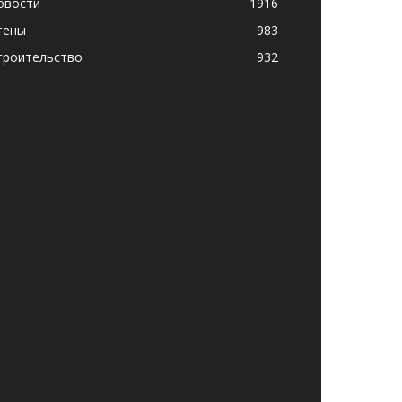
овости
1916
тены
983
троительство
932