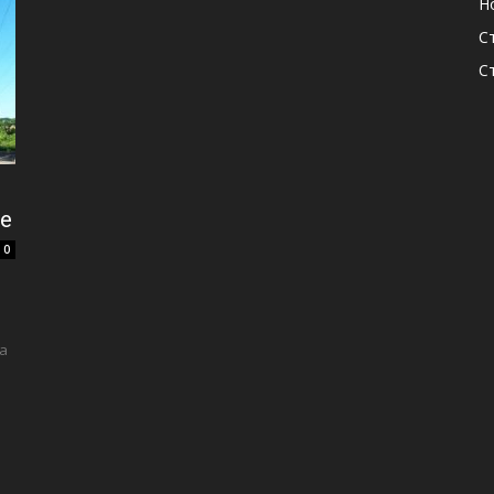
Н
С
С
е
0
а