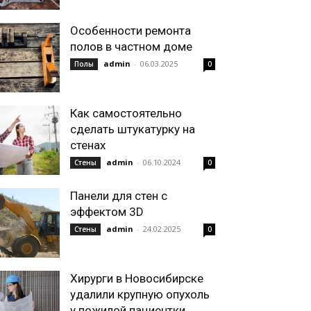
Особенности ремонта
полов в частном доме
admin
-
06.03.2025
Полы
0
Как самостоятельно
сделать штукатурку на
стенах
admin
-
06.10.2024
Стены
0
Панели для стен с
эффектом 3D
admin
-
24.02.2025
Стены
0
Хирурги в Новосибирске
удалили крупную опухоль
у пожилой пациентки