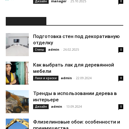
manager
-
25.10.2025
Дизайн
0
ИНТЕРЕСНОЕ
Подготовка стен под декоративную
отделку
admin
-
26.02.2025
Стены
0
Как выбрать лак для деревянной
мебели
admin
-
22.09.2024
Лаки и краски
0
Тренды в использовании дерева в
интерьере
admin
-
13.09.2024
Дизайн
0
Флизелиновые обои: особенности и
преимущества