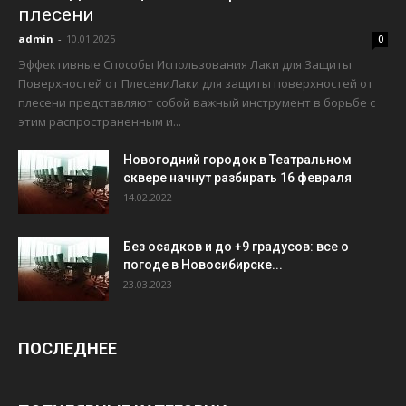
плесени
admin
-
10.01.2025
0
Эффективные Способы Использования Лаки для Защиты
Поверхностей от ПлесениЛаки для защиты поверхностей от
плесени представляют собой важный инструмент в борьбе с
этим распространенным и...
Новогодний городок в Театральном
сквере начнут разбирать 16 февраля
14.02.2022
Без осадков и до +9 градусов: все о
погоде в Новосибирске...
23.03.2023
ПОСЛЕДНЕЕ