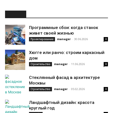
НОВОЕ
Программные сбои: когда станок
живет своей жизнью
manager
-
30.06.2026
Проектирование
0
Хюгге или ранчо: строим каркасный
дом
manager
-
11.06.2026
Строительство
0
Стеклянный фасад в архитектуре
Москвы
manager
-
05.02.2026
Строительство
0
Ландшафтный дизайн: красота
круглый год