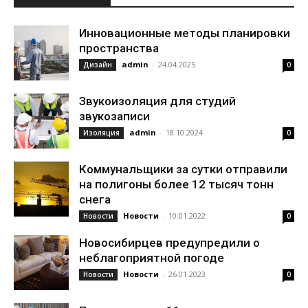
Инновационные методы планировки
пространства
admin
-
24.04.2025
Дизайн
0
Звукоизоляция для студий
звукозаписи
admin
-
18.10.2024
Изоляция
0
Коммунальщики за сутки отправили
на полигоны более 12 тысяч тонн
снега
Новости
-
10.01.2022
Новости
0
Новосибирцев предупредили о
неблагоприятной погоде
Новости
-
26.01.2023
Новости
0