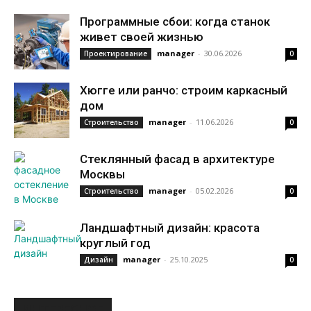
Программные сбои: когда станок
живет своей жизнью
manager
-
30.06.2026
Проектирование
0
Хюгге или ранчо: строим каркасный
дом
manager
-
11.06.2026
Строительство
0
Стеклянный фасад в архитектуре
Москвы
manager
-
05.02.2026
Строительство
0
Ландшафтный дизайн: красота
круглый год
manager
-
25.10.2025
Дизайн
0
ИНТЕРЕСНОЕ