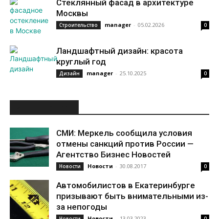
Стеклянный фасад в архитектуре
Москвы
manager
-
05.02.2026
Строительство
0
Ландшафтный дизайн: красота
круглый год
manager
-
25.10.2025
Дизайн
0
ИНТЕРЕСНОЕ
СМИ: Меркель сообщила условия
отмены санкций против России —
Агентство Бизнес Новостей
Новости
-
30.08.2017
Новости
0
Автомобилистов в Екатеринбурге
призывают быть внимательными из-
за непогоды
Новости
-
13.03.2023
Новости
0