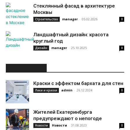
Стеклянный фасад в архитектуре
Москвы
manager
-
05.02.2026
Строительство
0
Ландшафтный дизайн: красота
круглый год
manager
-
25.10.2025
Дизайн
0
ИНТЕРЕСНОЕ
Краски с эффектом бархата для стен
admin
-
26.12.2024
Лаки и краски
0
Жителей Екатеринбурга
предупреждают о непогоде
Новости
-
31.08.2023
Новости
0