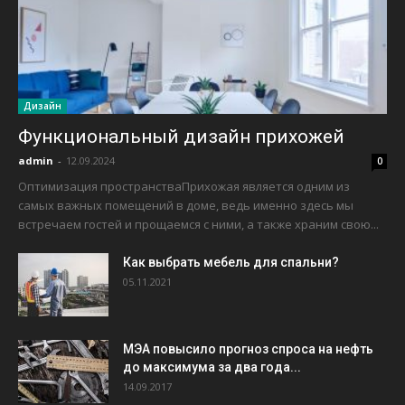
Дизайн
Функциональный дизайн прихожей
admin
-
12.09.2024
0
Оптимизация пространстваПрихожая является одним из
самых важных помещений в доме, ведь именно здесь мы
встречаем гостей и прощаемся с ними, а также храним свою...
Как выбрать мебель для спальни?
05.11.2021
МЭА повысило прогноз спроса на нефть
до максимума за два года...
14.09.2017