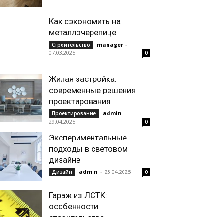
Как сэкономить на
металлочерепице
manager
-
Строительство
07.03.2025
0
Жилая застройка:
современные решения
проектирования
admin
-
Проектирование
29.04.2025
0
Экспериментальные
подходы в световом
дизайне
admin
-
23.04.2025
Дизайн
0
Гараж из ЛСТК:
особенности