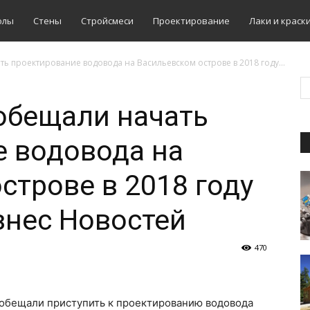
олы
Стены
Стройсмеси
Проектирование
Лаки и краск
 проектирование водовода на Васильевском острове в 2018 году...
обещали начать
 водовода на
строве в 2018 году
знес Новостей
470
ообещали приступить к проектированию водовода