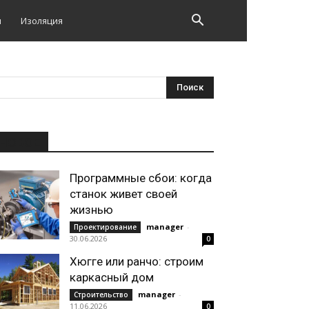
и
Изоляция
НОВОЕ
Программные сбои: когда
станок живет своей
жизнью
manager
-
Проектирование
30.06.2026
0
Хюгге или ранчо: строим
каркасный дом
manager
-
Строительство
11.06.2026
0