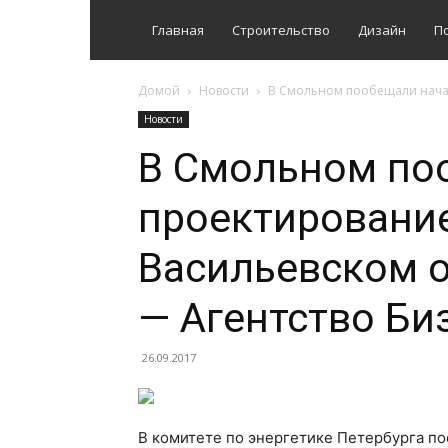
Главная
Строительство
Дизайн
П
Домой
Новости
В Смольном пообещали начать
Новости
В Смольном по
проектирование
Васильевском о
— Агентство Би
26.09.2017
В комитете по энергетике Петербурга п