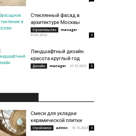
Стеклянный фасад в
архитектуре Москвы
manager
-
Строительство
05.02.2026
0
Ландшафтный дизайн:
красота круглый год
manager
-
25.10.2025
Дизайн
0
ИНТЕРЕСНОЕ
Смеси для укладки
керамической плитки
admin
-
10.10.2024
Стройсмеси
0