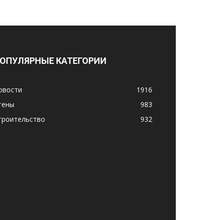
ОПУЛЯРНЫЕ КАТЕГОРИИ
овости
1916
тены
983
троительство
932