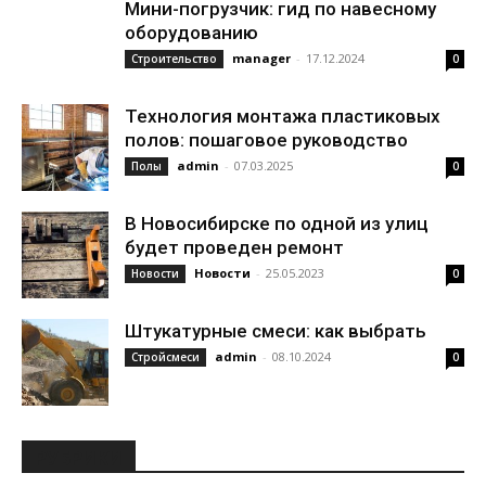
Мини-погрузчик: гид по навесному
оборудованию
manager
-
17.12.2024
Строительство
0
Технология монтажа пластиковых
полов: пошаговое руководство
admin
-
07.03.2025
Полы
0
В Новосибирске по одной из улиц
будет проведен ремонт
Новости
-
25.05.2023
Новости
0
Штукатурные смеси: как выбрать
admin
-
08.10.2024
Стройсмеси
0
РУБРИКИ