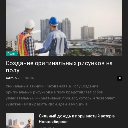
Полы
Создание оригинальных рисунков на
полу
admin
-
15.04.2025
0
Уникальные Техники Рисования На ПолуСоздание
оригинальных рисунков на полу представляет собой
увлекательный и креативный процесс, который позволяет
художникам выразить свои идеи и эмоции в...
Сильный дождь и порывистый ветер в
Новосибирске
24.06.2021