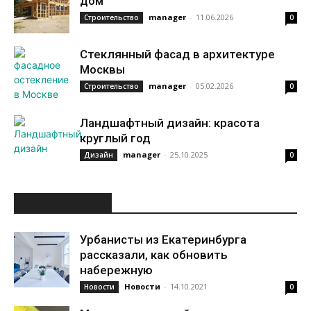
дом
manager
-
11.06.2026
Строительство
0
Стеклянный фасад в архитектуре
Москвы
manager
-
05.02.2026
Строительство
0
Ландшафтный дизайн: красота
круглый год
manager
-
25.10.2025
Дизайн
0
ИНТЕРЕСНОЕ
Урбанисты из Екатеринбурга
рассказали, как обновить
набережную
Новости
-
14.10.2021
Новости
0